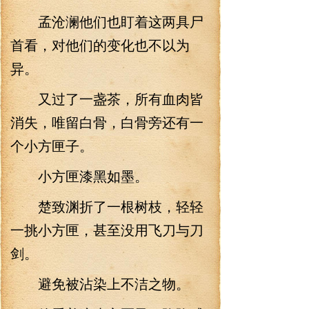
孟沧澜他们也盯着这两具尸
首看，对他们的变化也不以为
异。
又过了一盏茶，所有血肉皆
消失，唯留白骨，白骨旁还有一
个小方匣子。
小方匣漆黑如墨。
楚致渊折了一根树枝，轻轻
一挑小方匣，甚至没用飞刀与刀
剑。
避免被沾染上不洁之物。