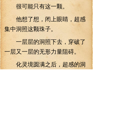
很可能只有这一颗。
他想了想，闭上眼睛，超感
集中洞照这颗珠子。
一层层的洞照下去，穿破了
一层又一层的无形力量阻碍。
化灵境圆满之后，超感的洞
照能力大增，精神力原本是散乱
的，只能寻隙而入。
现在精神力则如铁如剑，可
以刺破阻碍与束缚。
洞照所见，圆珠内部却是一
团奇异的花纹。