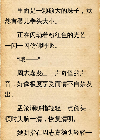
里面是一颗硕大的珠子，竟
然有婴儿拳头大小。
正在闪动着粉红色的光芒，
一闪一闪仿佛呼吸。
“哦——”
周志嘉发出一声奇怪的声
音，好像极度享受而情不自禁发
出。
孟沧澜骈指轻轻一点额头，
顿时头脑一清，恢复清明。
她骈指在周志嘉额头轻轻一