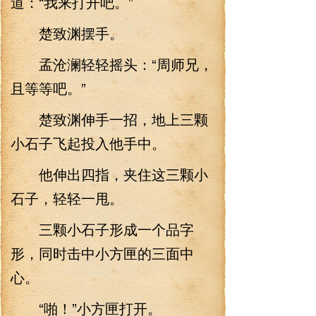
道：“我来打开吧。”
楚致渊摆手。
孟沧澜轻轻摇头：“周师兄，
且等等吧。”
楚致渊伸手一招，地上三颗
小石子飞起投入他手中。
他伸出四指，夹住这三颗小
石子，轻轻一甩。
三颗小石子形成一个品字
形，同时击中小方匣的三面中
心。
“啪！”小方匣打开。