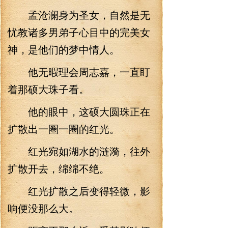
孟沧澜身为圣女，自然是无
忧教诸多男弟子心目中的完美女
神，是他们的梦中情人。
他无暇理会周志嘉，一直盯
着那硕大珠子看。
他的眼中，这硕大圆珠正在
扩散出一圈一圈的红光。
红光宛如湖水的涟漪，往外
扩散开去，绵绵不绝。
红光扩散之后变得轻微，影
响便没那么大。