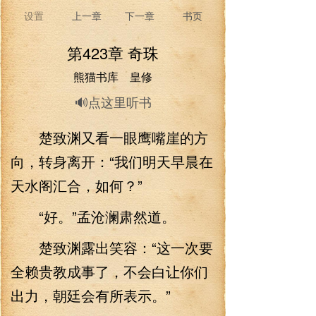
设置
上一章
下一章
书页
第423章 奇珠
熊猫书库 皇修
🔊点这里听书
楚致渊又看一眼鹰嘴崖的方
向，转身离开：“我们明天早晨在
天水阁汇合，如何？”
“好。”孟沧澜肃然道。
楚致渊露出笑容：“这一次要
全赖贵教成事了，不会白让你们
出力，朝廷会有所表示。”