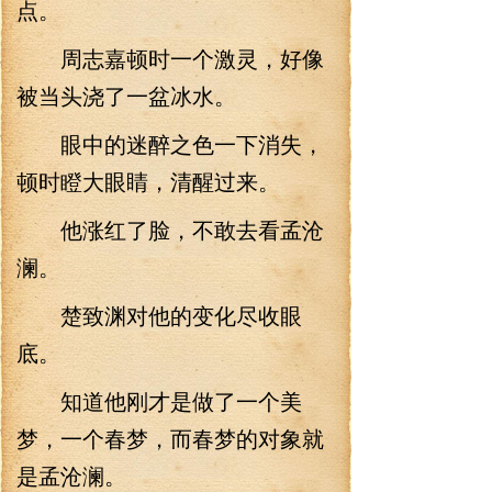
点。
周志嘉顿时一个激灵，好像
被当头浇了一盆冰水。
眼中的迷醉之色一下消失，
顿时瞪大眼睛，清醒过来。
他涨红了脸，不敢去看孟沧
澜。
楚致渊对他的变化尽收眼
底。
知道他刚才是做了一个美
梦，一个春梦，而春梦的对象就
是孟沧澜。