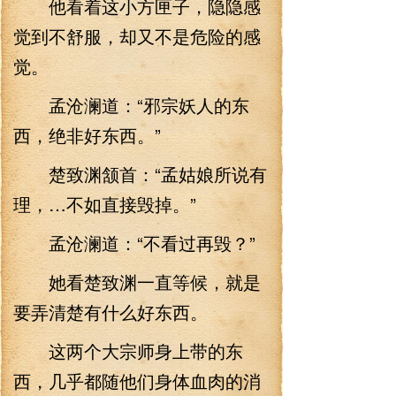
他看着这小方匣子，隐隐感
觉到不舒服，却又不是危险的感
觉。
孟沧澜道：“邪宗妖人的东
西，绝非好东西。”
楚致渊颔首：“孟姑娘所说有
理，…不如直接毁掉。”
孟沧澜道：“不看过再毁？”
她看楚致渊一直等候，就是
要弄清楚有什么好东西。
这两个大宗师身上带的东
西，几乎都随他们身体血肉的消