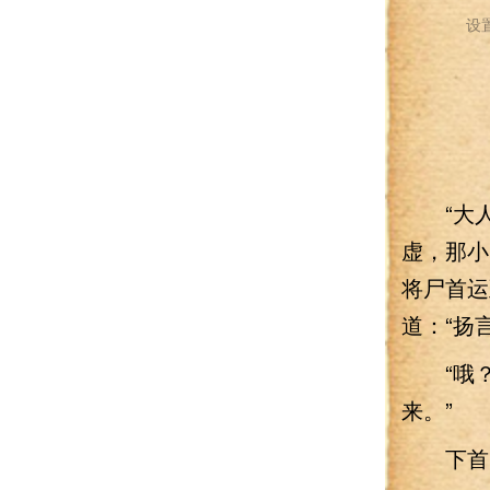
设
“大人
虚，那小
将尸首运
道：“扬
“哦？”
来。”
下首回