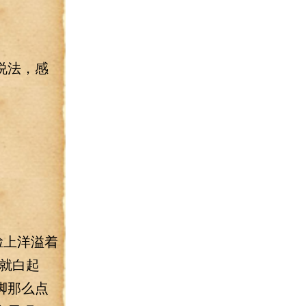
说法，感
脸上洋溢着
就白起
脚那么点