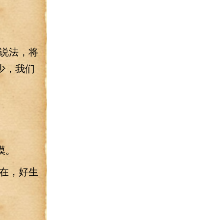
说法，将
少，我们
漠。
在，好生