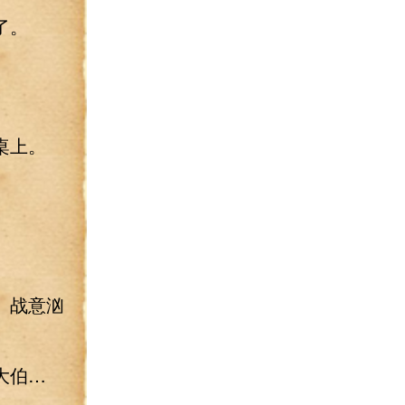
了。
桌上。
、战意汹
大伯…