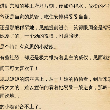
到京城的英王府只片刻，便如鱼得水，放松的不
还是当家的总管，吃住安排得妥妥当当。
是那般稀罕她，见她提前进京，笑得眼周全是褶
她瘦了的，一个劲的投喂，附赠陪吃。
个特别有意思的小姑娘。
些社恐，却还是极力维持着县主的威仪，见面就
玉可太喜欢了！
规矩矩的陪座席上，从一开始的偷偷看，到后来
得大大的，难以置信的看着她饕餮一般进食，那叫
雨洗地…
小嘴都合不上了。