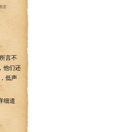
书页
所言不
，他们还
，低声
详细道