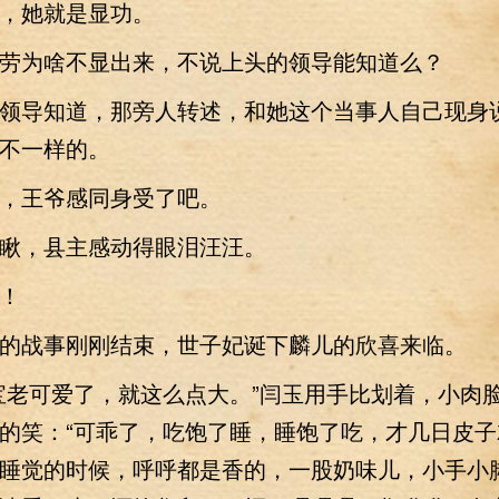
她就是显功。
为啥不显出来，不说上头的领导能知道么？
导知道，那旁人转述，和她这个当事人自己现身
不一样的。
王爷感同身受了吧。
，县主感动得眼泪汪汪。
！
战事刚刚结束，世子妃诞下麟儿的欣喜来临。
老可爱了，就这么点大。”闫玉用手比划着，小肉
的笑：“可乖了，吃饱了睡，睡饱了吃，才几日皮子
睡觉的时候，呼呼都是香的，一股奶味儿，小手小