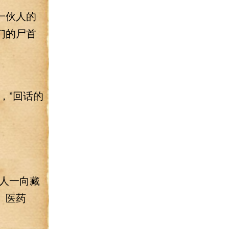
一伙人的
们的尸首
，”回话的
人一向藏
、医药