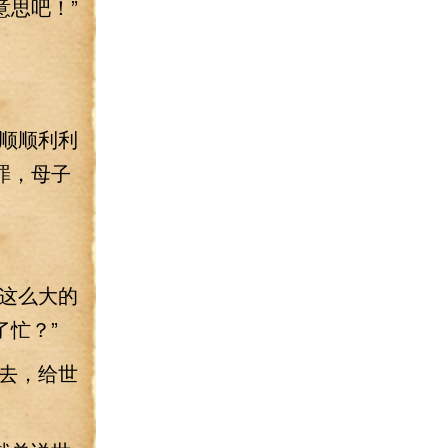
思吧！”
顺顺利利
罪，母子
这么大的
忙？”
去，给世