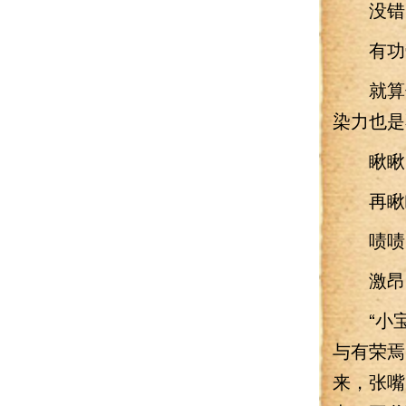
没错，
有功劳
就算领
染力也是
瞅瞅，
再瞅瞅
啧啧
激昂的
“小宝
与有荣焉
来，张嘴