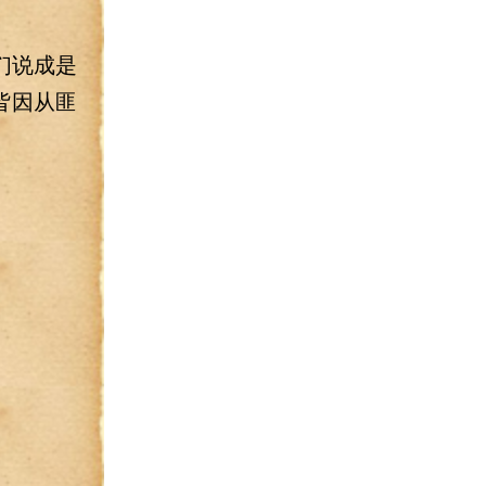
们说成是
皆因从匪