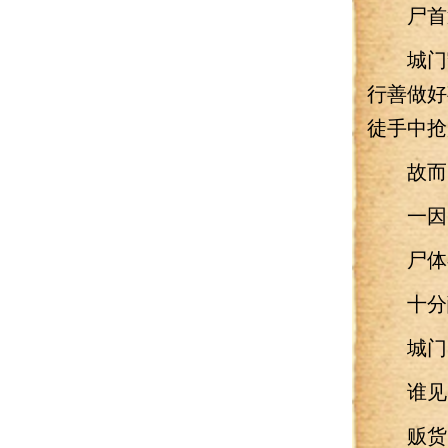
尸首遮
城门守
行善做好
徒手中抢
故而，
一因冒
尸体存
十分
城门口
谁见了
贩货的