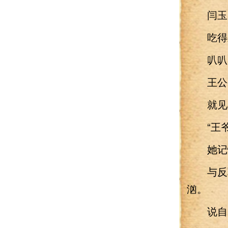
闫玉：
吃得差
叭叭
王公公
就见小
“王爷
她记性
与反军
汹。
说自己