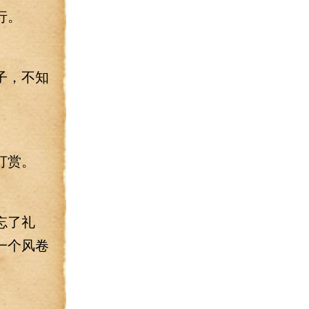
行。
子，不知
打赏。
忘了礼
一个风卷