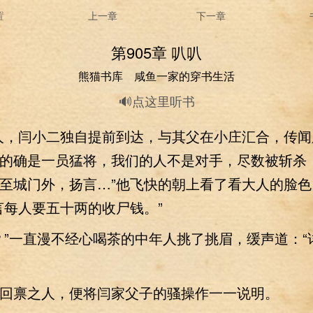
置
上一章
下一章
第905章 叭叭
熊猫书库 咸鱼一家的穿书生活
🔊点这里听书
，闫小二独自提前到达，与其父在小庄汇合，传闻
的确是一员猛将，我们的人不是对手，尽数被斩杀
至城门外，扬言…”他飞快的朝上看了看大人的脸色
言每人要五十两的收尸钱。”
一直漫不经心喝茶的中年人挑了挑眉，缓声道：“
禀之人，便将闫家父子的骚操作一一说明。