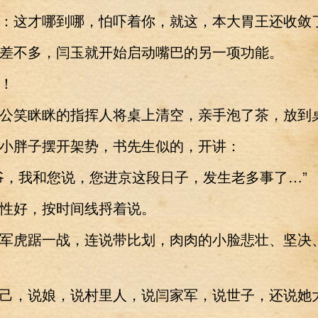
这才哪到哪，怕吓着你，就这，本大胃王还收敛
不多，闫玉就开始启动嘴巴的另一项功能。
！
笑眯眯的指挥人将桌上清空，亲手泡了茶，放到
胖子摆开架势，书先生似的，开讲：
，我和您说，您进京这段日子，发生老多事了…”
好，按时间线捋着说。
虎踞一战，连说带比划，肉肉的小脸悲壮、坚决
，说娘，说村里人，说闫家军，说世子，还说她