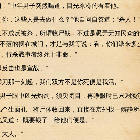
！”中年男子突然喝道，目光冰冷的看着他。
，这些人是去做什么？”他自问自答道：“杀人！”
不成反被杀，所谓收尸钱，不过是愚弄无知民众的
不落的摆在城门，才是与我等说：看，你们派来多
，行杀戮事者终死于非命。”
反击也是宣战。”
刀那一刻起，我们双方不是你死便是我活。”
子眼中凶光灼灼，须臾闭目，再睁眼时已只剩淡
个生面孔，将尸体收回来，直接在京外找一僻静所
他又道：“既要银子，给他们便是。”
大人。”