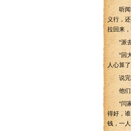
听闻是
义行，还
拉回来，
“派去
“回大
人心算了
说完自
他们是
“闫家
得好，谁
钱，一人