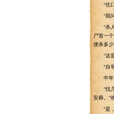
“住口
“我问你
“杀人
尸首一个
便杀多少
“这是
“自举
中年男
“找几
安葬。”
“是，