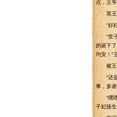
点，王爷
英王接
“好好
“世子
的诞下了
均安！”
被王公
“还是
事，多谢
“嘿嘿
子妃接生