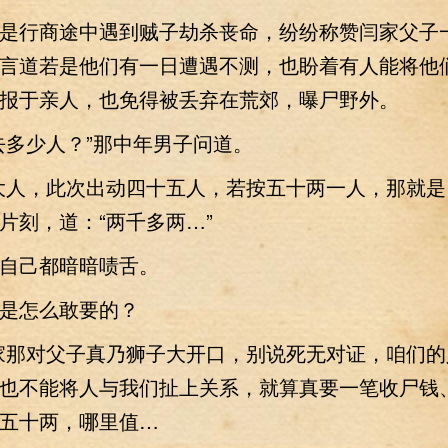
行商途中遇到贼子劫杀丧命，纷纷称赞闫家父子
言道若是他们有一日遭遇不测，也盼着有人能将他
报于亲人，也免得被丢弃在荒郊，曝尸野外。
多少人？”那中年男子问道。
人，此次出动四十五人，若按五十两一人，那就是
片刻，道：“两千多两…”
己都暗暗啧舌。
怎么敢要的？
那对父子真乃狮子大开口，别说死无对证，咱们的
也不能将人与我们扯上关系，就算真要一笔收尸钱
五十两，哪里值…