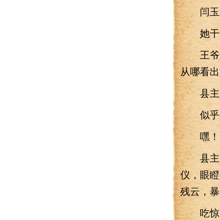
闫玉进
她干爷
王爷还
从哪看出
县主是
似乎有
嘿！闫
县主规
仪，眼瞪
残云，暴
吃惊的