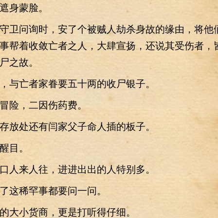
身蒙脸。
卫问询时，安了个被贼人劫杀身故的缘由，将他
事帮着收敛亡者之人，大肆宣扬，还说其受伤者，
尸之故。
与亡者家眷要五十两的收尸银子。
险，二因伤药费。
放处还有闫家父子命人插的板子。
醒目。
人来人往，进进出出的人特别多。
这稀罕事都要问一问。
大小货商，更是打听得仔细。