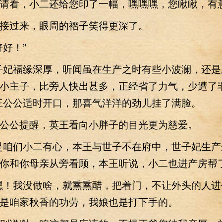
请看，小二还给您印了一幅，嘿嘿嘿，您瞅瞅，有意
过来，眼周的褶子笑得更深了。
好！”
妃福缘深厚，听闻虽在生产之时有些小波澜，还是
小主子，比旁人快出甚多，正经省了力气，少遭了
王公公适时开口，那喜气洋洋的劲儿挂了满脸。
公提醒，英王看向小胖子的目光更为慈爱。
咱们小二有心，本王与世子不在府中，世子妃生产
你和你母亲从旁看顾，本王听说，小二也进产房帮了
！我没做啥，就熏熏醋，把着门，不让外头的人进
是咱家秋香的功劳，我娘也是打下手的。