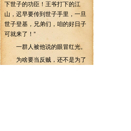
下世子的功臣！王爷打下的江
山，迟早要传到世子手里，一旦
世子登基，兄弟们，咱的好日子
可就来了！”
一群人被他说的眼冒红光。
为啥要当反贼，还不是为了
那泼天的富贵！
“英王府每日天不亮放夜香车
进府，咱们就趁这个时候进去，
先抓勉公子，再抓英王世子妃，
如果一切顺利…”他指了指英王府
西侧的一个院子。“咱们世子妃与