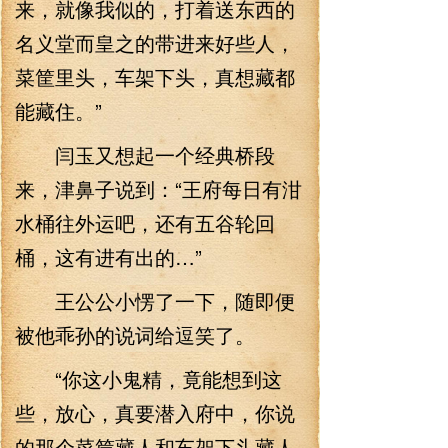
来，就像我似的，打着送东西的
名义堂而皇之的带进来好些人，
菜筐里头，车架下头，真想藏都
能藏住。”
闫玉又想起一个经典桥段
来，津鼻子说到：“王府每日有泔
水桶往外运吧，还有五谷轮回
桶，这有进有出的…”
王公公小愣了一下，随即便
被他乖孙的说词给逗笑了。
“你这小鬼精，竟能想到这
些，放心，真要潜入府中，你说
的那个菜筐藏人和车架下头藏人