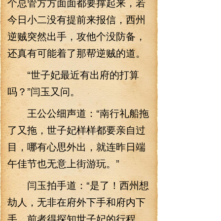
个总管方方面面都要撑起来，若
今日小二没有提前来报信，西州
逆贼突然出手，攻他个没防备，
还真有可能着了那帮逆贼的道。
“世子妃最近有出府的打算
吗？”闫玉又问。
王公公细声道：“南行礼船拖
了又拖，世子妃样样都要亲自过
目，哪有心思外出，就连昨日端
午佳节也无意上街游玩。”
闫玉拍手道：“是了！西州想
劫人，无非在府外下手和府内下
手，前者得探知世子妃的行程，