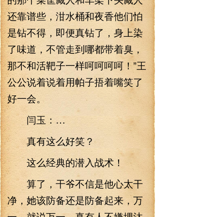
还靠谱些，泔水桶和夜香他们怕
是钻不得，即便真钻了，身上染
了味道，不管走到哪都带着臭，
那不和活靶子一样呵呵呵呵！”王
公公说着说着用帕子捂着嘴笑了
好一会。
闫玉：…
真有这么好笑？
这么经典的潜入战术！
算了，干爷不信是他心太干
净，她该防备还是防备起来，万
一，就说万一，真有人不嫌埋汰