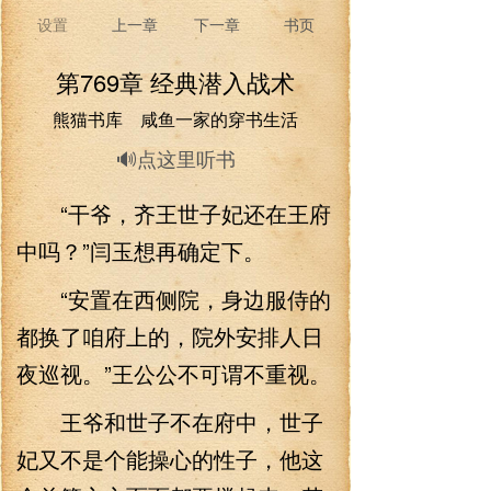
设置
上一章
下一章
书页
第769章 经典潜入战术
熊猫书库 咸鱼一家的穿书生活
🔊点这里听书
“干爷，齐王世子妃还在王府
中吗？”闫玉想再确定下。
“安置在西侧院，身边服侍的
都换了咱府上的，院外安排人日
夜巡视。”王公公不可谓不重视。
王爷和世子不在府中，世子
妃又不是个能操心的性子，他这