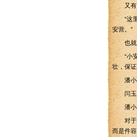
又有一
“这里
安营。”
也就是
“小安
壮，保证
潘小将
闫玉眸
潘小将
对于安
而是件容