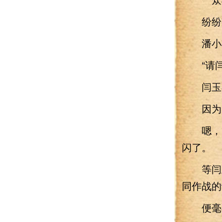
纷纷献
潘小将
“请闫
闫玉在
因为月
嗯，明
闪了。
等闫玉
同作战的
便毫不