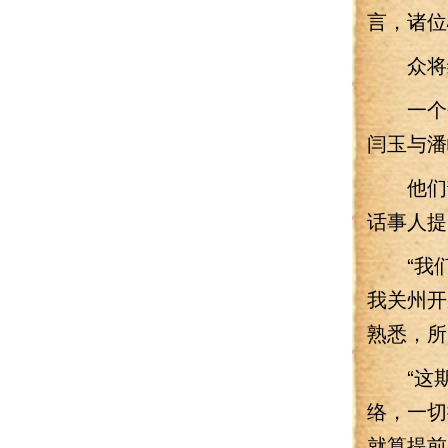
言，诸位
众将缄
一个个
闫玉与潘
他们静
话事人提
“我们
我关州开
熟悉，所
“这期
络，一切
就算提前