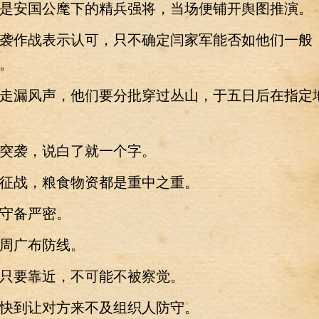
安国公麾下的精兵强将，当场便铺开舆图推演。
作战表示认可，只不确定闫家军能否如他们一般
。
漏风声，他们要分批穿过丛山，于五日后在指定
袭，说白了就一个字。
战，粮食物资都是重中之重。
备严密。
广布防线。
要靠近，不可能不被察觉。
到让对方来不及组织人防守。