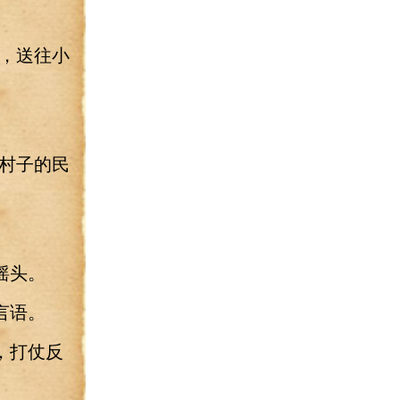
，送往小
村子的民
。
摇头。
言语。
，打仗反