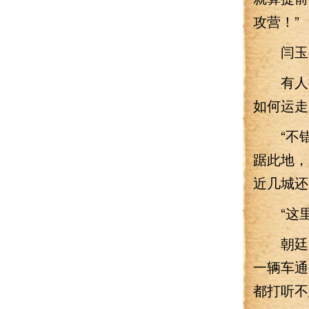
攻营！”
闫玉字
有人提
如何运走
“不错
踞此地，
近几城还
“这里
朝廷用
一辆车通
都打听不