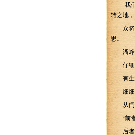
“我们
转之地，
众将对
思。
潘峥听
仔细回
有生
细细品
从闫家
“前者
后者则