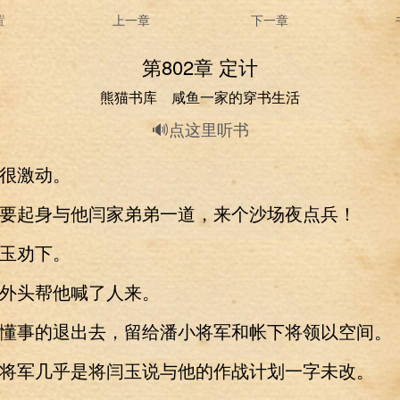
置
上一章
下一章
第802章 定计
熊猫书库 咸鱼一家的穿书生活
🔊点这里听书
激动。
起身与他闫家弟弟一道，来个沙场夜点兵！
劝下。
头帮他喊了人来。
事的退出去，留给潘小将军和帐下将领以空间。
军几乎是将闫玉说与他的作战计划一字未改。