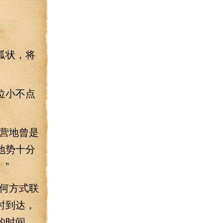
弧状，将
位小不点
营地曾是
地势十分
”
何方式联
时到达，
的时间，