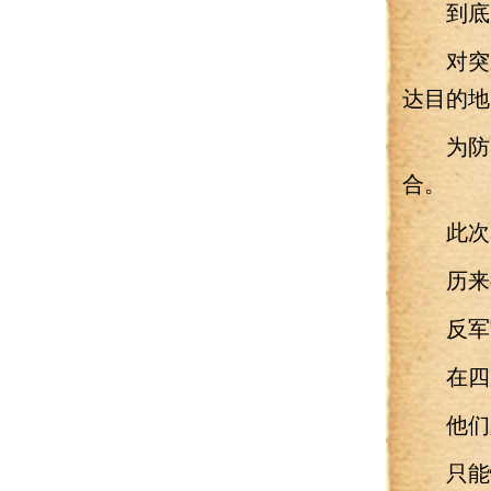
到底是
对突袭
达目的地
为防走
合。
此次突
历来征
反军守
在四周
他们只
只能快