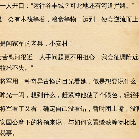
人开口：“运往谷丰城？可此地还有河道拦路。”
，会有木筏等着，粮食等物一运到，便会逆流而上
闫家军的老巢，小安村！
营离河很近，人手问题更不用担心，我会征调附近
粒米不失。”
军用一种奇异古怪的目光看她，似是想要说什么
光一闪，想到什么，赶紧冲他使了个眼色，轻轻
军看了又看，确定自己没看错，暂时闭上嘴，没
国公麾下的将领来说，与如何安置缴获等物相比
易事。