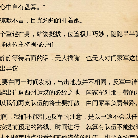
心中自有盘算。”
默不言，目光灼灼的盯着她。
重铠在身，站姿挺拔，位置极其巧妙，隐隐呈半
峥两位主将围拢护住。
静等待后面的话，无人插嘴，也无人对闫家军这
出异议。
要在同一时间发动，出击地点并不相同，反军中转
辟出往返西州运煤的必经之地，闫家军对那一带的
以我们两支队伍的将士要打散，由闫家军负责带路。
间，我们不能引起反军的注意，是以中途不会以任
按提前预定的路线、时间进行，就算有队伍不能按
走到指定地点没看到其他潜藏的队伍，也要在约定