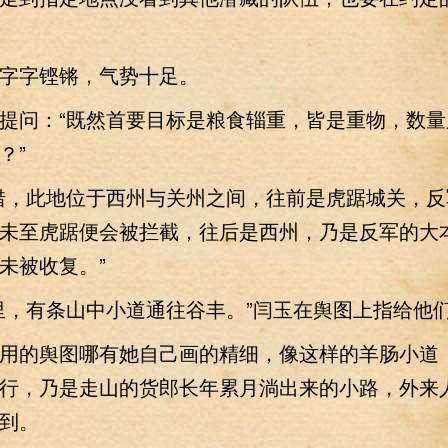
字铿锵，气势十足。
问：“既然首要目标是粮食辎重，皆是重物，数量
？”
，此地位于西州与关州之间，往前是虎踞城关，反
未至虎踞便会被拦截，往后是西州，乃是反军的大
未被收复。”
，有条山中小道通往谷丰。”闫玉在舆图上指给他
的舆图哪有她自己画的精细，像这样的羊肠小道
行，乃是走山的货郎长年累月淌出来的小路，外来
到。