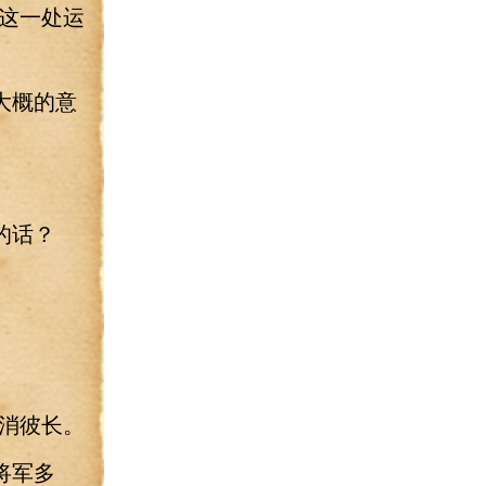
这一处运
大概的意
的话？
消彼长。
将军多