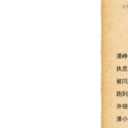
设
潘峥很
执意要
被闫玉
跑到外
并很懂
潘小将