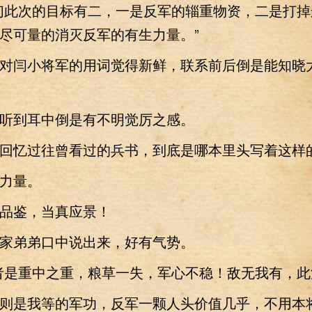
此次的目标有二，一是反军的辎重物资，二是打掉
尽可量的消灭反军的有生力量。”
闫小将军的用词觉得新鲜，联系前后倒是能知晓
到耳中倒是有不明觉厉之感。
忆过往曾看过的兵书，到底是哪本里头写着这样
力量。
鉴，当真应景！
弟弟口中说出来，好有气势。
是重中之重，粮草一失，军心不稳！敌无我有，此
是我等的军功，反军一颗人头价值几乎，不用本