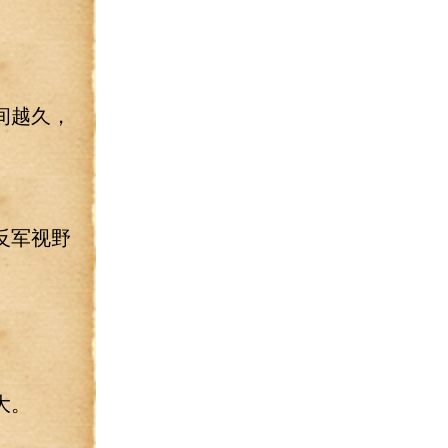
间越久，
反军视野
大。