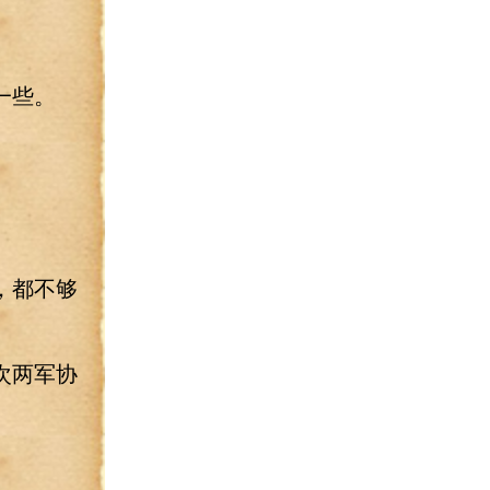
一些。
，都不够
次两军协