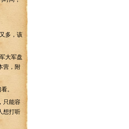
又多，该
军大军盘
本营，附
们看。
，只能容
人想打听