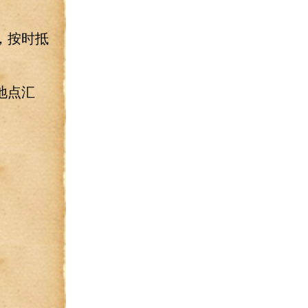
，按时抵
地点汇