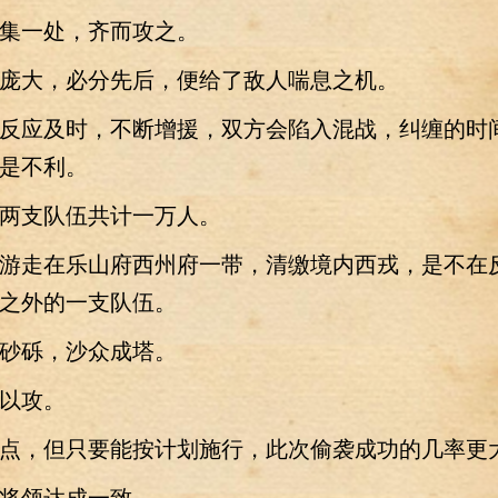
一处，齐而攻之。
大，必分先后，便给了敌人喘息之机。
应及时，不断增援，双方会陷入混战，纠缠的时
是不利。
支队伍共计一万人。
走在乐山府西州府一带，清缴境内西戎，是不在
之外的一支队伍。
砾，沙众成塔。
以攻。
，但只要能按计划施行，此次偷袭成功的几率更
领达成一致。