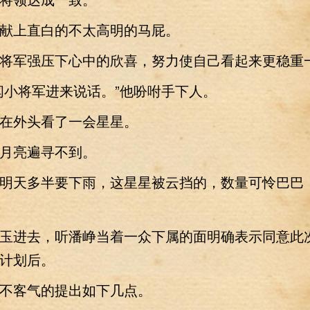
上直白的不太高明的马屁。
军强压下心中的欣喜，努力使自己看起来更稳重
小将军进来说话。”他吩咐手下人。
外头看了一会星星。
亮遍寻不到。
天多半要下雨，这星星被云挡的，数量可怜巴巴
进去，听潘峥当着一众下属的面明确表示同意此
计划后。
客气的提出如下几点。