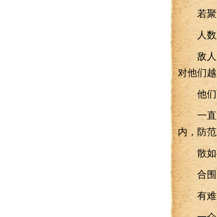
若聚集
人数庞
敌人反
对他们越
他们两
一直游
内，防范
散如砂
合围
有难点
一众将