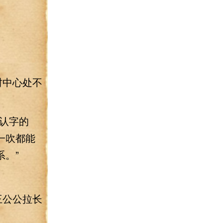
。
村中心处不
认字的
一吹都能
。”
王公公拉长