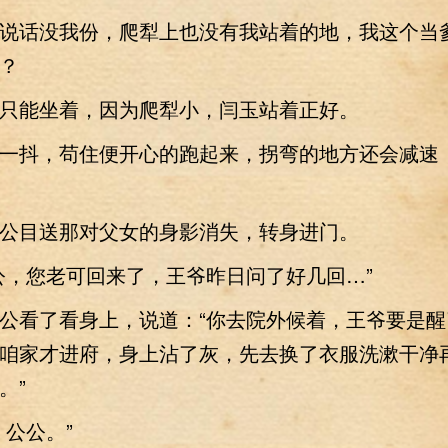
话没我份，爬犁上也没有我站着的地，我这个当
？
能坐着，因为爬犁小，闫玉站着正好。
抖，苟住便开心的跑起来，拐弯的地方还会减速
目送那对父女的身影消失，转身进门。
，您老可回来了，王爷昨日问了好几回…”
看了看身上，说道：“你去院外候着，王爷要是醒
咱家才进府，身上沾了灰，先去换了衣服洗漱干净
。”
公公。”