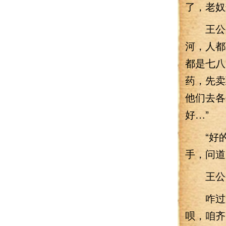
了，老奴
王公公
河，人都
都是七八
药，先卖
他们去各
好…”
“好的
手，问道
王公公
咋过起
呗，咱齐