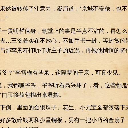
然被转移了注意力，凝眉道：“京城不安稳，也不
…”
一贯明哲保身，朝堂上的事是半点不沾的，再怎么
去…王爷若实在不放心，不如手书一封，等封赏的
与那李景寿打听打听主子的近况，再拖他悄悄的将
爷？”李雪梅有些呆，这隔辈的干亲，可真少见。
，我都喊爷爷，爷爷听着高兴坏了，看，这些都是
”闫玉将荷包掏出来显摆。
倒，里面的金银珠子、花生、小元宝全都滚落下
多散碎银两和少量铜板，另有一把小巧的金扇子