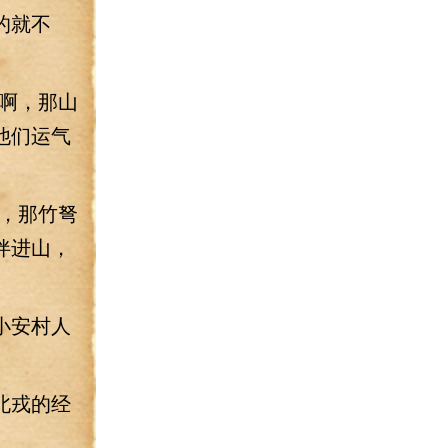
的就不
啊，那山
他们运气
，那竹弩
伴进山，
小安村人
北戎的经