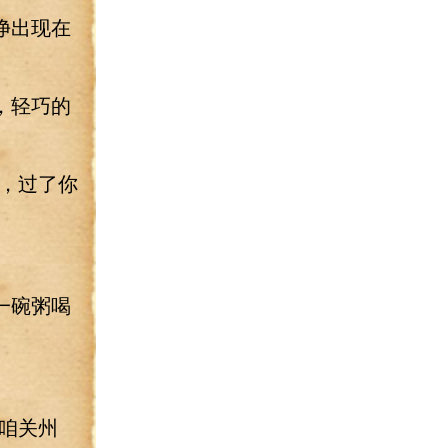
净出现在
，轻巧的
，过了你
一碗粥喝
咱关州