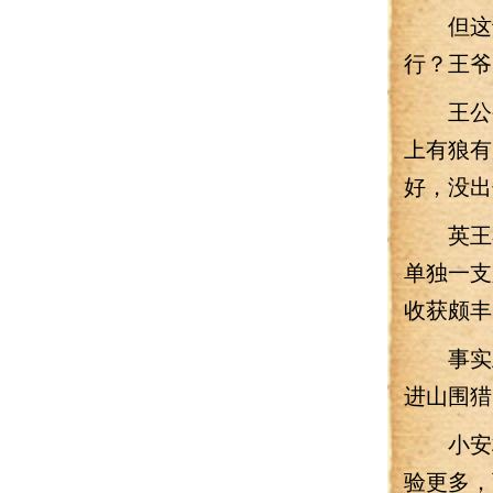
但这话
行？王爷
王公公
上有狼有
好，没出
英王不
单独一支
收获颇丰
事实上
进山围猎
小安村
验更多，