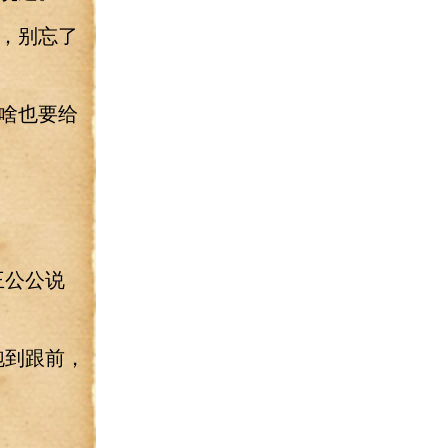
，别忘了
啥也要给
王公公说
跑到跟前，