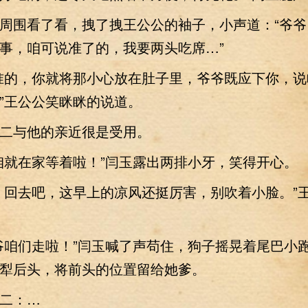
围看了看，拽了拽王公公的袖子，小声道：“爷爷
事，咱可说准了的，我要两头吃席…”
的，你就将那小心放在肚子里，爷爷既应下你，说
”王公公笑眯眯的说道。
与他的亲近很是受用。
就在家等着啦！”闫玉露出两排小牙，笑得开心。
回去吧，这早上的凉风还挺厉害，别吹着小脸。”
咱们走啦！”闫玉喊了声苟住，狗子摇晃着尾巴小
犁后头，将前头的位置留给她爹。
二：…