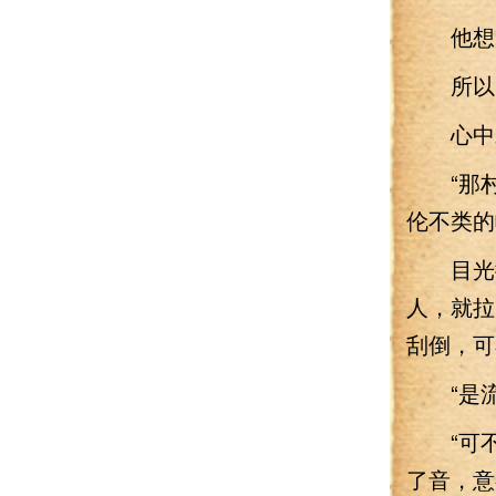
他想知
所以当
心中未
“那村
伦不类的
目光微
人，就拉
刮倒，可
“是流
“可不
了音，意