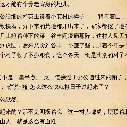
这才能有个养老寄身的地儿。”
细细的和英王说着小安村的样子：“…背靠着山，
勤快着，分下来的荒地都开出来了，家家都挖了地
月上抢着种下的菜，谷丰闹疫病那阵，这村人见天
到虎踞，后来又卖到谷丰，小赚了些，赶着今年是
个村子收了不少粮食，这个冬天，倒是比别的村子
不是一星半点。”英王道接过王公公递过来的帕子
：“你说他们怎么这么快就将日子过起来了？”
默然。
来的？那不是明摆着么，这一村人都虎，硬顶着
山人，就是这么有血性。