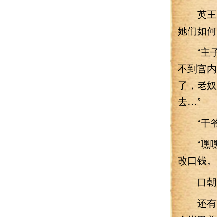
英王果
她们如何
“主子
不到宫内
了，老奴
去…”
“干爷
“嘿嘿
改口钱。
口朝下
还有好