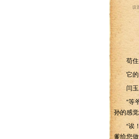
设
苟住孤
它的别
闫玉将
“等爷
孙的感觉
“诶！
爹给您做