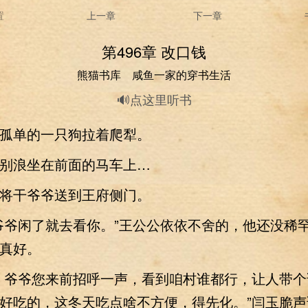
置
上一章
下一章
第496章 改口钱
熊猫书库 咸鱼一家的穿书生活
🔊点这里听书
单的一只狗拉着爬犁。
浪坐在前面的马车上…
干爷爷送到王府侧门。
爷闲了就去看你。”王公公依依不舍的，他还没稀
真好。
爷爷您来前招呼一声，看到咱村谁都行，让人带个
好吃的，这冬天吃点啥不方便，得先化。”闫玉脆声