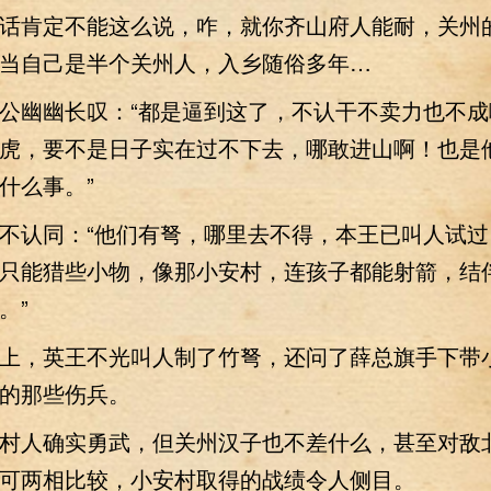
肯定不能这么说，咋，就你齐山府人能耐，关州
当自己是半个关州人，入乡随俗多年…
幽幽长叹：“都是逼到这了，不认干不卖力也不成
虎，要不是日子实在过不下去，哪敢进山啊！也是
什么事。”
认同：“他们有弩，哪里去不得，本王已叫人试过
只能猎些小物，像那小安村，连孩子都能射箭，结
。”
，英王不光叫人制了竹弩，还问了薛总旗手下带
的那些伤兵。
人确实勇武，但关州汉子也不差什么，甚至对敌
可两相比较，小安村取得的战绩令人侧目。