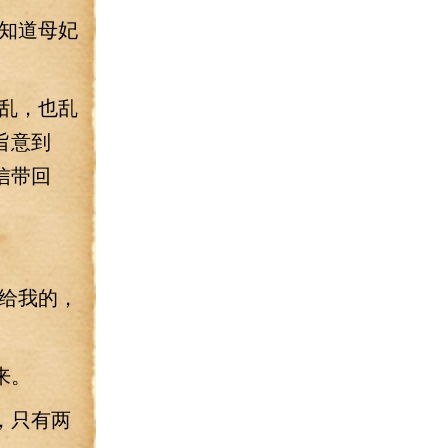
知道母妃
乱，也乱
旨意到
信带回
给我的，
来。
，只有两