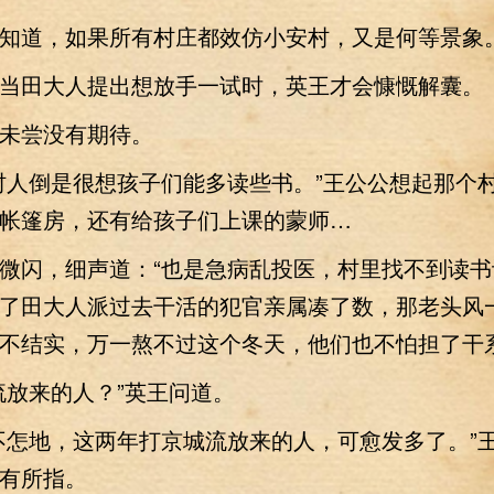
道，如果所有村庄都效仿小安村，又是何等景象
田大人提出想放手一试时，英王才会慷慨解囊。
尝没有期待。
人倒是很想孩子们能多读些书。”王公公想起那个
帐篷房，还有给孩子们上课的蒙师…
闪，细声道：“也是急病乱投医，村里找不到读书
了田大人派过去干活的犯官亲属凑了数，那老头风
不结实，万一熬不过这个冬天，他们也不怕担了干系
放来的人？”英王问道。
怎地，这两年打京城流放来的人，可愈发多了。”
有所指。