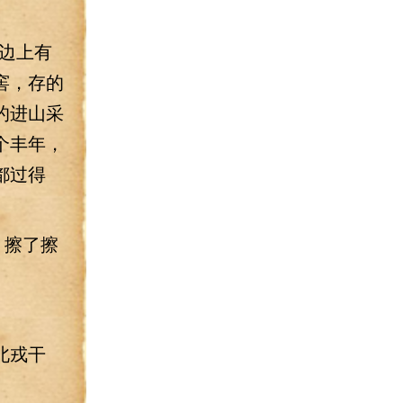
边上有
窖，存的
的进山采
个丰年，
都过得
，擦了擦
北戎干