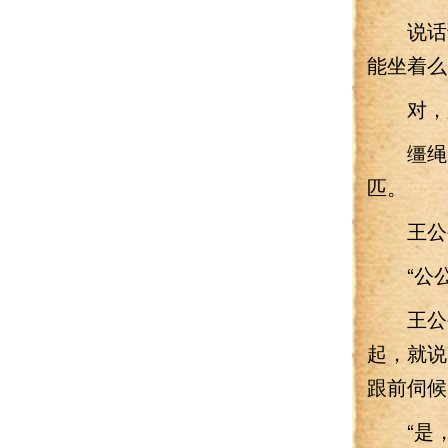
说话说
能坐着么
对，只
缰绳一
匹。
王公公
“公公
王公公
起，就说
跟前伺候
“是，