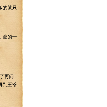
爹的就只
，溜的一
了再问
再到王爷