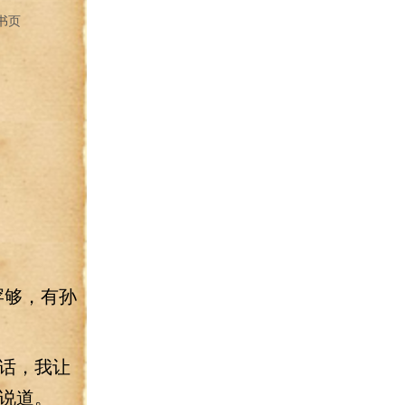
书页
罕够，有孙
话，我让
说道。