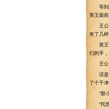
等到王
英王面前
王公公
夹了几样
英王说
们的手，
王公公
话是这
了个干净
“那小
“托您