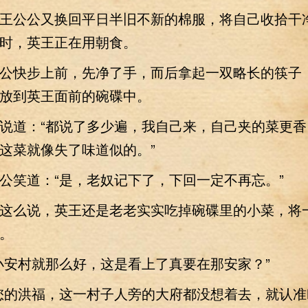
公公又换回平日半旧不新的棉服，将自己收拾干
时，英王正在用朝食。
快步上前，先净了手，而后拿起一双略长的筷子
放到英王面前的碗碟中。
道：“都说了多少遍，我自己来，自己夹的菜更香
这菜就像失了味道似的。”
笑道：“是，老奴记下了，下回一定不再忘。”
么说，英王还是老老实实吃掉碗碟里的小菜，将
。
安村就那么好，这是看上了真要在那安家？”
的洪福，这一村子人旁的大府都没想着去，就认准