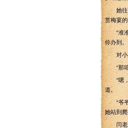
她往周
赏梅宴的
“准准
伱办到。
对小二
“那咱
“嗯，
道。
“爷爷
她站到爬
闫老