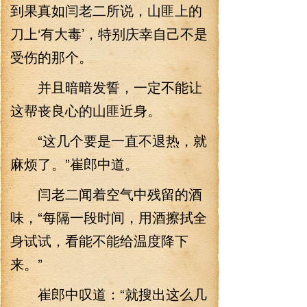
到果真如闫老二所说，山匪上的
刀上‘有大毒’，特别庆幸自己不是
受伤的那个。
并且暗暗发誓，一定不能让
这帮丧良心的山匪近身。
“这几个要是一直不退热，就
麻烦了。”崔郎中道。
闫老二闻着空气中残留的酒
味，“每隔一段时间，用酒擦拭全
身试试，看能不能给温度降下
来。”
崔郎中叹道：“就搜出这么几