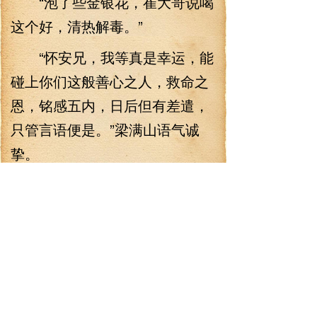
“泡了些金银花，崔大哥说喝
这个好，清热解毒。”
“怀安兄，我等真是幸运，能
碰上你们这般善心之人，救命之
恩，铭感五内，日后但有差遣，
只管言语便是。”梁满山语气诚
挚。
这话其实和闫秀才说更好，
不过闫怀安也是一样。
一门两兄弟，何分彼此。
且从旁看着，这位怀安兄像
是操持庶务之人。