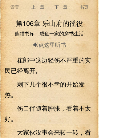
设置
上一章
下一章
书页
第106章 乐山府的徭役
熊猫书库 咸鱼一家的穿书生活
🔊点这里听书
崔郎中这边轻伤不严重的灾
民已经离开。
剩下几个很不幸的开始发
热。
伤口伴随着肿胀，看着不太
好。
大家伙没事会来转一转，看