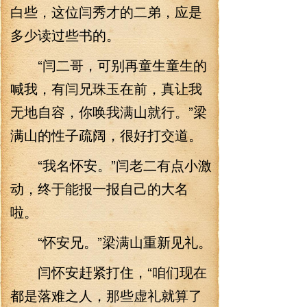
白些，这位闫秀才的二弟，应是
多少读过些书的。
“闫二哥，可别再童生童生的
喊我，有闫兄珠玉在前，真让我
无地自容，你唤我满山就行。”梁
满山的性子疏阔，很好打交道。
“我名怀安。”闫老二有点小激
动，终于能报一报自己的大名
啦。
“怀安兄。”梁满山重新见礼。
闫怀安赶紧打住，“咱们现在
都是落难之人，那些虚礼就算了