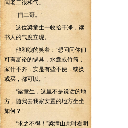
闫老二很和气。
“闫二哥。”
这位梁童生一收拾干净，读
书人的气度立现。
他和煦的笑着：“想问问你们
可有富裕的锅具，水囊或竹筒，
家什不齐，实是有些不便，或换
或买，都可以。”
“梁童生，这里不是说话的地
方，随我去我家安置的地方坐坐
如何？”
“求之不得！”梁满山此时看明