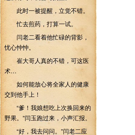
此时一被提醒，立觉不错。
忙去煎药，打算一试。
闫老二看着他忙碌的背影，
忧心忡忡。
崔大哥人真的不错，可这医
术…
如何能放心将全家人的健康
交到他手上！
“爹！我娘想吃上次换回来的
野果。”闫玉跑过来，小声汇报。
“好，我去问问。”闫老二应