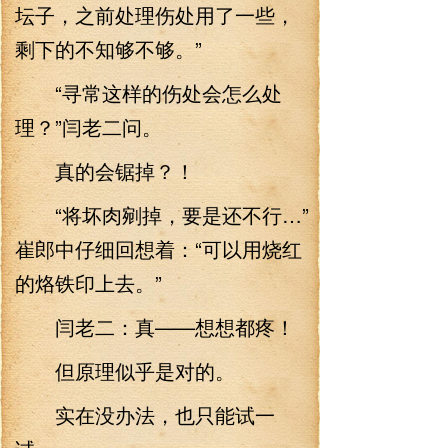
坛子，之前处理伤处用了一些，
剩下的不知够不够。”
“寻常这样的伤处会怎么处
理？”闫老二问。
真的会锯掉？！
“将坏肉剜掉，要是还不行…”
崔郎中仔细回想着：“可以用烧红
的烙铁印上去。”
闫老二：真——想想都疼！
但原理似乎是对的。
实在没办法，也只能试一