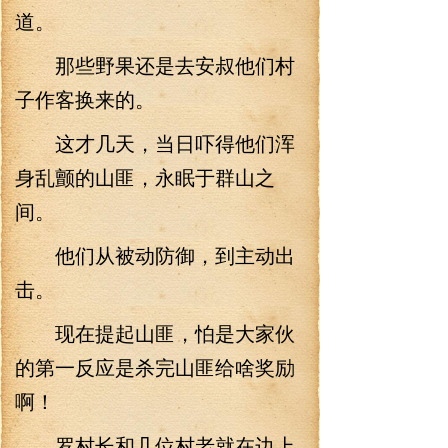
道。
那些野果还是去安叔他们村
子作客换来的。
这才几天，当日吓得他们浑
身乱颤的山匪，永眠于群山之
间。
他们从被动防御，到主动出
击。
现在提起山匪，怕是大家伙
的第一反应是杀完山匪给啥奖励
啊！
罗村长和几位村老就在边上