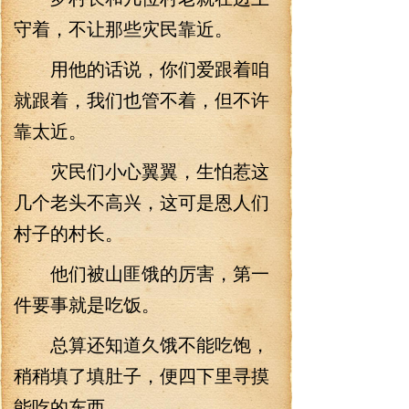
守着，不让那些灾民靠近。
用他的话说，你们爱跟着咱
就跟着，我们也管不着，但不许
靠太近。
灾民们小心翼翼，生怕惹这
几个老头不高兴，这可是恩人们
村子的村长。
他们被山匪饿的厉害，第一
件要事就是吃饭。
总算还知道久饿不能吃饱，
稍稍填了填肚子，便四下里寻摸
能吃的东西。