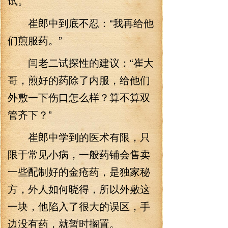
试。
崔郎中到底不忍：“我再给他
们煎服药。”
闫老二试探性的建议：“崔大
哥，煎好的药除了内服，给他们
外敷一下伤口怎么样？算不算双
管齐下？”
崔郎中学到的医术有限，只
限于常见小病，一般药铺会售卖
一些配制好的金疮药，是独家秘
方，外人如何晓得，所以外敷这
一块，他陷入了很大的误区，手
边没有药，就暂时搁置。