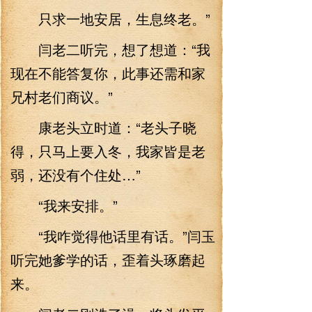
只求一地安居，生息终老。”
闫老二听完，想了想道：“我
现在不能答复你，此事还需和家
兄村老们商议。”
康老头立时道：“老头子晓
得，只马上要入冬，我家皆是老
弱，还没有个住处…”
“我来安排。”
“我咋觉得他话里有话。”闫玉
听完她爹学的话，歪着头琢磨起
来。