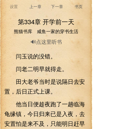
设置
上一章
下一章
书页
第334章 开学前一天
熊猫书库 咸鱼一家的穿书生活
🔊点这里听书
闫玉说的没错。
闫老二明早就得走。
田大老爷当时是说隔日去安
置，后日正式上课。
他当日便趁夜跑了一趟临海
龟缘镇，今日归来已是入夜，去
安置怕是来不及，只能明日赶早