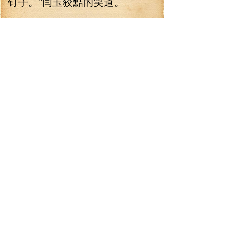
钉子。”闫玉狡黠的笑道。
闫老二嘿嘿一笑：“对，咱打
的就是钉子，做出来有点怪样能
赖咱么，这‘铁钉子’一做得，非必
要不用它，我都打听准了，关州
这边没事，想那老爷子是南方
人，在采石场也没机会和人了解
这边的风俗，怕是不知道这关州
的情况特殊，民间刀兵可不少。”
“不过这老爷子一看就不是简
单人，说话一套一套的，他说认
得几个字，是谦虚，怕是学问很
好。”闫老二侧了个身，道：“还有