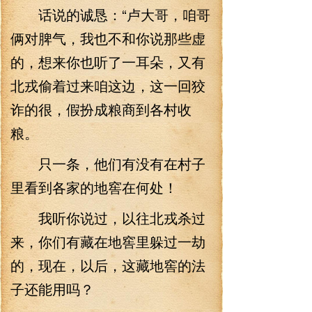
话说的诚恳：“卢大哥，咱哥
俩对脾气，我也不和你说那些虚
的，想来你也听了一耳朵，又有
北戎偷着过来咱这边，这一回狡
诈的很，假扮成粮商到各村收
粮。
只一条，他们有没有在村子
里看到各家的地窖在何处！
我听你说过，以往北戎杀过
来，你们有藏在地窖里躲过一劫
的，现在，以后，这藏地窖的法
子还能用吗？