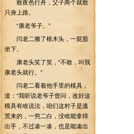
敢夜色行舟，父子两个就敢
只身上路。
“康老爷子。”
闫老二搬了根木头，一屁股
坐下。
康老头笑了笑，“不敢，叫我
康老头就行。”
闫老二看着他手里的模具，
道：“我听说老爷子曾问，改好这
模具有啥说法，咱们这村子是逃
荒来的，一穷二白，没啥能拿得
出手，不过凑一凑，也是能凑出