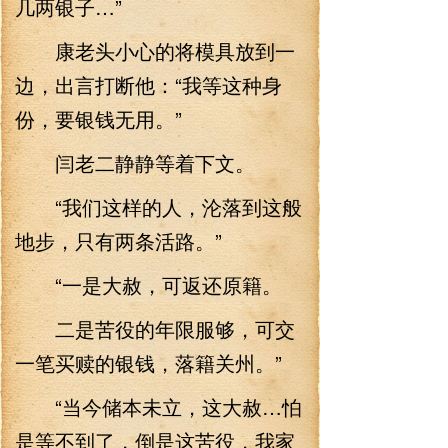
几两银子…”
康老头小心的将模具放到一
边，出言打断他：“我等这种身
份，要银钱无用。”
闫老二静静等着下文。
“我们这样的人，沦落到这般
地步，只有两条活路。”
“一是大赦，可返还原籍。
二是苦役的年限服够，可交
一笔买赎的银钱，落籍关州。”
“当今储本未立，这大赦…怕
是等不到了，倒是这苦役，我家