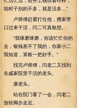
忙活忙活，给开工钱你看咋样，
咱村子别的不多，就是活多…”
卢师傅赶紧打住他，携家带
口过来干活，闫二可真敢想。
“我琢磨琢磨，你该忙忙你的
去，银钱差不了我的，你家小二
我知道，算账一把好手。”
找完卢师傅，闫老二又找到
在戚家院里干活的老头。
康老头。
站在院门看了一会，闫老二
放轻脚步走近。