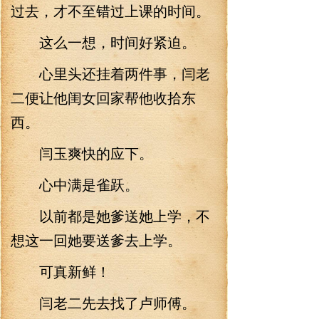
过去，才不至错过上课的时间。
这么一想，时间好紧迫。
心里头还挂着两件事，闫老
二便让他闺女回家帮他收拾东
西。
闫玉爽快的应下。
心中满是雀跃。
以前都是她爹送她上学，不
想这一回她要送爹去上学。
可真新鲜！
闫老二先去找了卢师傅。