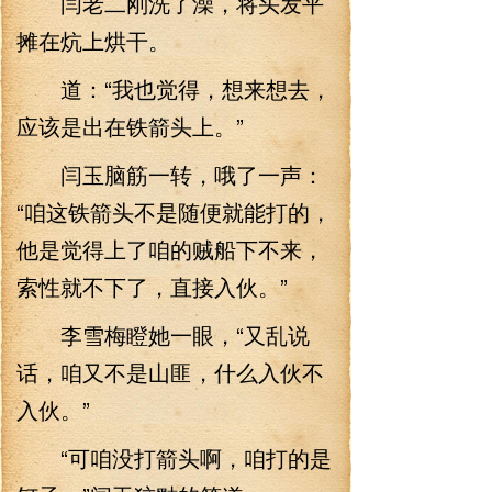
闫老二刚洗了澡，将头发平
摊在炕上烘干。
道：“我也觉得，想来想去，
应该是出在铁箭头上。”
闫玉脑筋一转，哦了一声：
“咱这铁箭头不是随便就能打的，
他是觉得上了咱的贼船下不来，
索性就不下了，直接入伙。”
李雪梅瞪她一眼，“又乱说
话，咱又不是山匪，什么入伙不
入伙。”
“可咱没打箭头啊，咱打的是