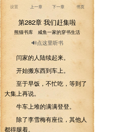
设置
上一章
下一章
书页
第282章 我们赶集啦
熊猫书库 咸鱼一家的穿书生活
🔊点这里听书
闫家的人陆续起来。
开始搬东西到车上。
至于早饭，不忙吃，等到了
大集上再说。
牛车上堆的满满登登。
除了李雪梅有座位，其他人
都得腿着。