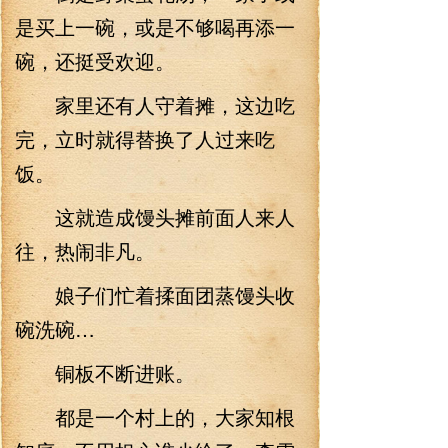
是买上一碗，或是不够喝再添一
碗，还挺受欢迎。
家里还有人守着摊，这边吃
完，立时就得替换了人过来吃
饭。
这就造成馒头摊前面人来人
往，热闹非凡。
娘子们忙着揉面团蒸馒头收
碗洗碗…
铜板不断进账。
都是一个村上的，大家知根