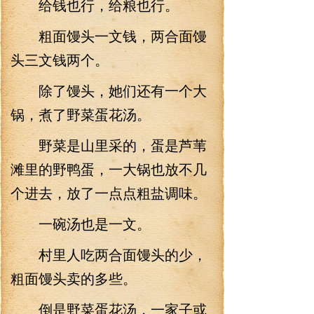
给钱也行，给粮也行。
粗面馒头一文钱，两合面馒
头三文钱两个。
除了馒头，她们还有一个大
锅，煮了野菜蛋花汤。
野菜是山里采的，蛋是芦苇
滩里的野鸭蛋，一大锅也放不几
个进去，放了一点点粗盐调味。
一碗汤也是一文。
村里人吃两合面馒头的少，
粗面馒头卖的多些。
倒是野菜蛋花汤，一家子或