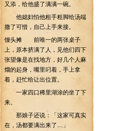
又添，给他盛了满满一碗。
他媳妇怕他粗手粗脚给汤端
撒了可惜，自己上手来接。
馒头摊 前唯一的两张桌子
上，原本挤满了人，见他们四下
张望像是在找地方，好几个人麻
熘的起身，嘴里叼着，手上拿
着，赶忙给让出位置。
一家四口稀里湖涂的坐了下
来。
那娘子还说：「这家可真实
在，汤都要满出来了…」