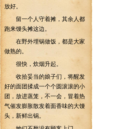
放好。
留一个人守着摊，其余人都
跑来馒头摊这边。
在野外埋锅做饭，都是大家
做熟的。
很快，炊烟升起。
收拾妥当的娘子们，将醒发
好的面团揉成一个个圆滚滚的小
团，放进蒸笼，不一会，冒着热
气催发膨胀散发着面香味的大馒
头，新鲜出锅。
她们不愁没有顾客上门。