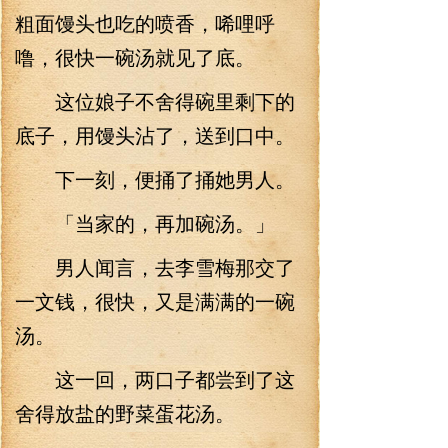
粗面馒头也吃的喷香，唏哩呼
噜，很快一碗汤就见了底。
这位娘子不舍得碗里剩下的
底子，用馒头沾了，送到口中。
下一刻，便捅了捅她男人。
「当家的，再加碗汤。」
男人闻言，去李雪梅那交了
一文钱，很快，又是满满的一碗
汤。
这一回，两口子都尝到了这
舍得放盐的野菜蛋花汤。