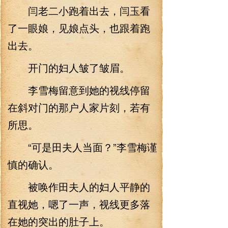
闫老二小跑着出去，闫玉看
了一眼娘，见娘点头，也跟着跑
出去。
开门的妇人皱了皱眉。
李雪梅留意到她的视线停留
在斜对门的那户人家片刻，若有
所思。
“可是田夫人当面？”李雪梅谨
慎的确认。
被唤作田夫人的妇人平静的
直视她，嗯了一声，视线更多落
在她的突出的肚子上。