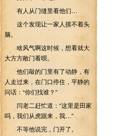
有人从门缝里看他们…
这个发现让一家人摸不着头
脑。
啥风气啊这时候，想看就大
大方方敞门看呗。
他们敲的门里有了动静，有
人走过来，在门口停住，平静的
问话：“你们找谁？”
闫老二赶忙道：“这里是田家
吗，我们从虎踞来，我…”
不等他说完，门开了。