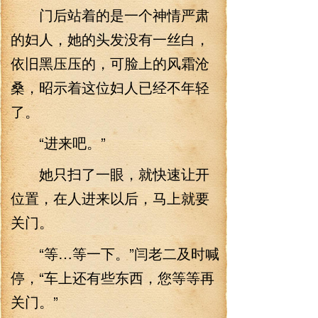
门后站着的是一个神情严肃
的妇人，她的头发没有一丝白，
依旧黑压压的，可脸上的风霜沧
桑，昭示着这位妇人已经不年轻
了。
“进来吧。”
她只扫了一眼，就快速让开
位置，在人进来以后，马上就要
关门。
“等…等一下。”闫老二及时喊
停，“车上还有些东西，您等等再
关门。”