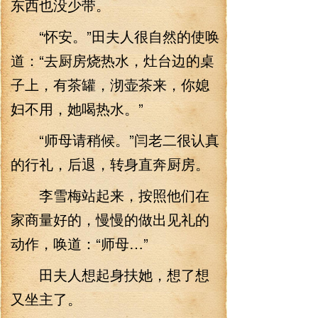
东西也没少带。
“怀安。”田夫人很自然的使唤
道：“去厨房烧热水，灶台边的桌
子上，有茶罐，沏壶茶来，你媳
妇不用，她喝热水。”
“师母请稍候。”闫老二很认真
的行礼，后退，转身直奔厨房。
李雪梅站起来，按照他们在
家商量好的，慢慢的做出见礼的
动作，唤道：“师母…”
田夫人想起身扶她，想了想
又坐主了。