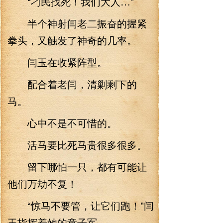
“刁民找死！我们大人…”
半个神射闫老二振奋的握紧
拳头，又触发了神奇的几率。
闫玉在收紧阵型。
配合着老闫，清剿剩下的
马。
心中不是不可惜的。
活马要比死马贵很多很多。
留下哪怕一只，都有可能让
他们万劫不复！
“惊马不要管，让它们跑！”闫
玉指挥着她的童子军。