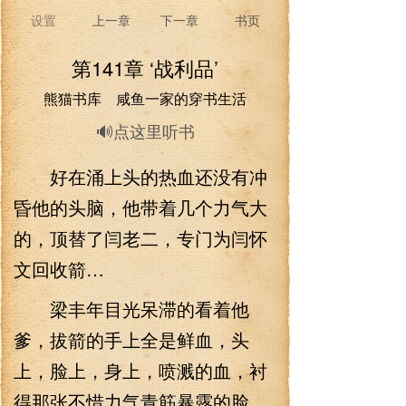
设置
上一章
下一章
书页
第141章 ‘战利品’
熊猫书库 咸鱼一家的穿书生活
🔊点这里听书
好在涌上头的热血还没有冲
昏他的头脑，他带着几个力气大
的，顶替了闫老二，专门为闫怀
文回收箭…
梁丰年目光呆滞的看着他
爹，拔箭的手上全是鲜血，头
上，脸上，身上，喷溅的血，衬
得那张不惜力气青筋暴露的脸，