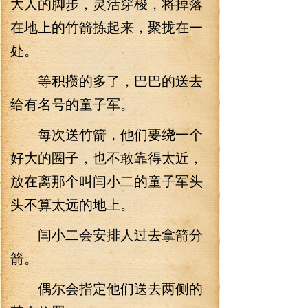
大人的脚步，灵活穿梭，将掉落
在地上的竹箭拣起来，聚拢在一
处。
等积攒的多了，巴巴的送去
给有名号的童子军。
每次送竹箭，他们要绕一个
好大的圈子，也不敢靠得太近，
放在离那个叫闫小二的童子军头
头不算太远的地上。
闫小二会安排人过去拿箭分
箭。
偶尔会指定他们送去两侧的