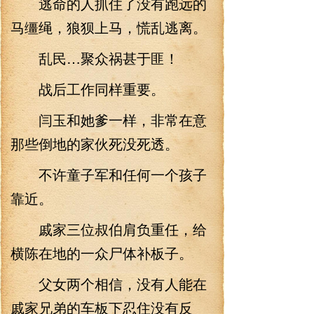
逃命的人抓住了没有跑远的
马缰绳，狼狈上马，慌乱逃离。
乱民…聚众祸甚于匪！
战后工作同样重要。
闫玉和她爹一样，非常在意
那些倒地的家伙死没死透。
不许童子军和任何一个孩子
靠近。
戚家三位叔伯肩负重任，给
横陈在地的一众尸体补板子。
父女两个相信，没有人能在
戚家兄弟的车板下忍住没有反