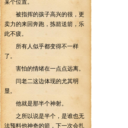
某个位置。
被指挥的孩子高兴的很，更
卖力的来回奔跑，拣箭送箭，乐
此不疲。
所有人似乎都变得不一样
了。
害怕的情绪在一点点远离。
闫老二这边体现的尤其明
显。
他就是那半个神射。
之所以说是半个，是谁也无
法预料他神奇的箭，下一次会扎