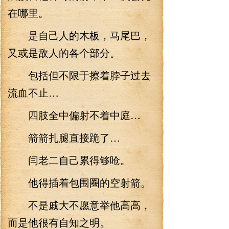
在哪里。
是自己人的木板，马尾巴，
又或是敌人的各个部分。
包括但不限于擦着脖子过去
流血不止…
四肢全中偏射不着中庭…
箭箭扎腿直接跪了…
闫老二自己累得够呛。
他得插着包围圈的空射箭。
不是戚大不愿意举他高高，
而是他很有自知之明。