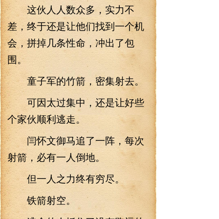
这伙人人数众多，实力不
差，终于还是让他们找到一个机
会，拼掉几条性命，冲出了包
围。
童子军的竹箭，密集射去。
可因太过集中，还是让好些
个家伙顺利逃走。
闫怀文御马追了一阵，每次
射箭，必有一人倒地。
但一人之力终有穷尽。
铁箭射空。