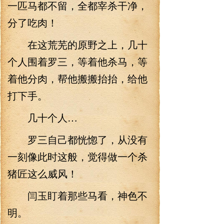
一匹马都不留，全都宰杀干净，
分了吃肉！
在这荒芜的原野之上，几十
个人围着罗三，等着他杀马，等
着他分肉，帮他搬搬抬抬，给他
打下手。
几十个人…
罗三自己都恍惚了，从没有
一刻像此时这般，觉得做一个杀
猪匠这么威风！
闫玉盯着那些马看，神色不
明。