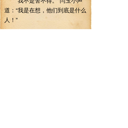
“我不是舍不得。”闫玉小声
道：“我是在想，他们到底是什么
人！”
“什么人？”闫老二理所当然
道：“私矿主呗，伱大伯不都说了
么。”
“他们是官兵！”闫玉瞄了一眼
收拢上来的‘战利品’，全都堆在闫
家这边。
大家伙渐渐形成了一个习
惯，没有人藏私，全部交给闫
家，等待分配…