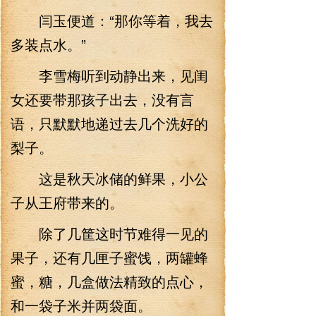
闫玉便道：“那你等着，我去
多装点水。”
李雪梅听到动静出来，见闺
女还要带那孩子出去，没有言
语，只默默地递过去几个洗好的
梨子。
这是秋天冰储的鲜果，小公
子从王府带来的。
除了几筐这时节难得一见的
果子，还有几匣子蜜饯，两罐蜂
蜜，糖，几盒做法精致的点心，
和一袋子米并两袋面。