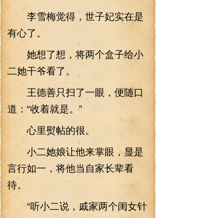
李雪梅觉得，世子妃实在是
有心了。
她想了想，将两个盒子给小
二她干爷看了。
王德善只扫了一眼，便随口
道：“收着就是。”
心里熨帖的很。
小二她娘让他来掌眼，显是
言行如一，将他当自家长辈看
待。
“听小二说，戚家两个闺女针