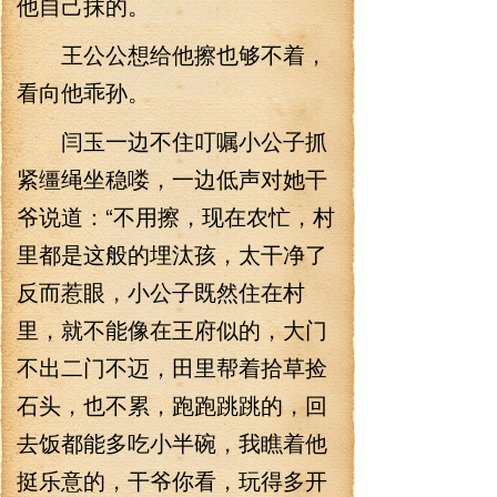
他自己抹的。
王公公想给他擦也够不着，
看向他乖孙。
闫玉一边不住叮嘱小公子抓
紧缰绳坐稳喽，一边低声对她干
爷说道：“不用擦，现在农忙，村
里都是这般的埋汰孩，太干净了
反而惹眼，小公子既然住在村
里，就不能像在王府似的，大门
不出二门不迈，田里帮着拾草捡
石头，也不累，跑跑跳跳的，回
去饭都能多吃小半碗，我瞧着他
挺乐意的，干爷你看，玩得多开