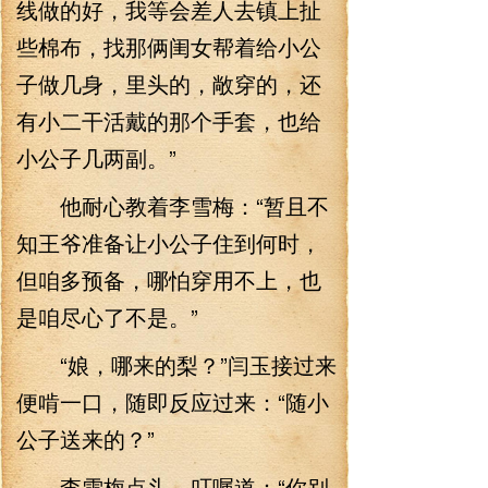
线做的好，我等会差人去镇上扯
些棉布，找那俩闺女帮着给小公
子做几身，里头的，敞穿的，还
有小二干活戴的那个手套，也给
小公子几两副。”
他耐心教着李雪梅：“暂且不
知王爷准备让小公子住到何时，
但咱多预备，哪怕穿用不上，也
是咱尽心了不是。”
“娘，哪来的梨？”闫玉接过来
便啃一口，随即反应过来：“随小
公子送来的？”
李雪梅点头，叮嘱道：“你别