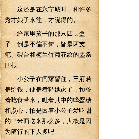
这还是在永宁城时，和许多
秀才娘子来往，才晓得的。
给家里孩子的那只四层盒
子，倒是不偏不倚，皆是两支
笔、砚台和梅兰竹菊花纹的墨条
四根。
小公子在闫家暂住，王府若
是给钱，便是看轻她家了，预备
着吃食带来，瞧着其中的蜂蜜糖
和点心，怕是因着小公子爱吃甜
的？米面送来那么多，大概是因
为随行的下人多吧。