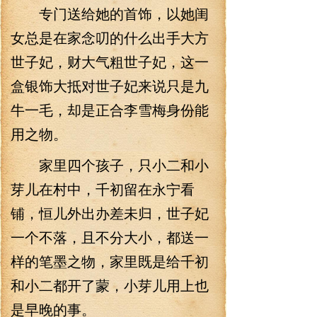
专门送给她的首饰，以她闺
女总是在家念叨的什么出手大方
世子妃，财大气粗世子妃，这一
盒银饰大抵对世子妃来说只是九
牛一毛，却是正合李雪梅身份能
用之物。
家里四个孩子，只小二和小
芽儿在村中，千初留在永宁看
铺，恒儿外出办差未归，世子妃
一个不落，且不分大小，都送一
样的笔墨之物，家里既是给千初
和小二都开了蒙，小芽儿用上也
是早晚的事。