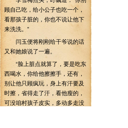
顾自己吃，给小公子也吃一个，
看那孩子脏的，你也不说让他下
来洗洗。”
闫玉便将刚刚给干爷说的话
又和她娘说了一遍。
“脸上脏点就算了，要是吃东
西喝水，你给他擦擦手，还有，
别让他只顾疯玩，身上有汗要及
时擦，省得走了汗，看他瘦的，
可没咱村孩子皮实，多动多走没
事，可你得上点心，多看着些。”
“这会我姑家忙不忙？我想让