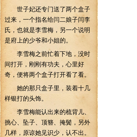
世子妃还专门送了两个盒子
过来，一个指名给闫二娘子闫李
氏，也就是李雪梅，另一个说明
是府上的少爷和小姐的。
李雪梅之前忙着下地，没时
间打开，刚刚有功夫，心里好
奇，便将两个盒子打开看了看。
她的那只盒子里，装着十几
样银打的头饰。
李雪梅能认出来的梳背儿、
挑心、坠子、顶簪、掩鬓，另外
几样，原谅她见识少，认不出。