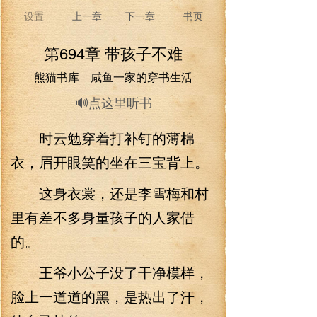
设置
上一章
下一章
书页
第694章 带孩子不难
熊猫书库 咸鱼一家的穿书生活
🔊点这里听书
时云勉穿着打补钉的薄棉
衣，眉开眼笑的坐在三宝背上。
这身衣裳，还是李雪梅和村
里有差不多身量孩子的人家借
的。
王爷小公子没了干净模样，
脸上一道道的黑，是热出了汗，