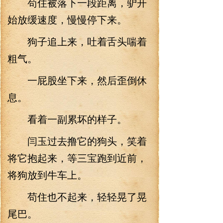
苟住被落下一段距离，驴开
始放缓速度，慢慢停下来。
狗子追上来，吐着舌头喘着
粗气。
一屁股坐下来，然后歪倒休
息。
看着一副累坏的样子。
闫玉过去撸它的狗头，笑着
将它抱起来，等三宝跑到近前，
将狗放到牛车上。
苟住也不起来，轻轻晃了晃
尾巴。