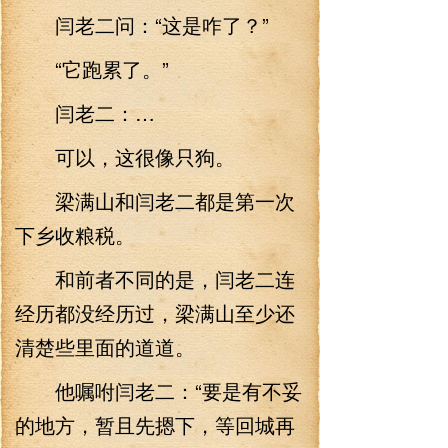
闫老二问：“这是咋了？”
“它跑累了。”
闫老二：…
可以，这很像只狗。
梁满山和闫老二都是第一次
下乡收粮税。
和前者不同的是，闫老二连
经历都没经历过，梁满山至少还
清楚些里面的道道。
他嘱咐闫老二：“要是有不妥
的地方，暂且先摁下，等回城再