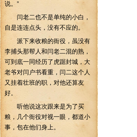
说。”
闫老二也不是单纯的小白，
自是连连点头，没有不应的。
派下来收粮的衙役，虽没有
李捕头那帮人和闫老二混的熟，
可到底一同经历了虎踞封城，大
老爷对闫户书看重，闫二这个人
又挂着壮班的职，对他还算友
好。
听他说这次跟来是为了买
粮，几个衙役对视一眼，都道小
事，包在他们身上。