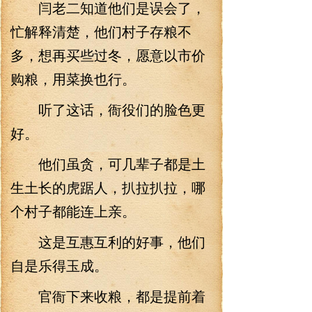
闫老二知道他们是误会了，
忙解释清楚，他们村子存粮不
多，想再买些过冬，愿意以市价
购粮，用菜换也行。
听了这话，衙役们的脸色更
好。
他们虽贪，可几辈子都是土
生土长的虎踞人，扒拉扒拉，哪
个村子都能连上亲。
这是互惠互利的好事，他们
自是乐得玉成。
官衙下来收粮，都是提前着