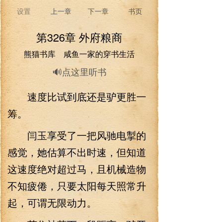
设置
上一章
下一章
书页
第326章 外府粮商
熊猫书库 咸鱼一家的穿书生活
🔊点这里听书
速度比试到底还是驴更胜一
筹。
闫玉享受了一把风驰电掣的
感觉，她估算不出时速，但知道
这速度绝对超过马，且机械造物
不知疲倦，只要太阳每天照常升
起，可谓无限动力。