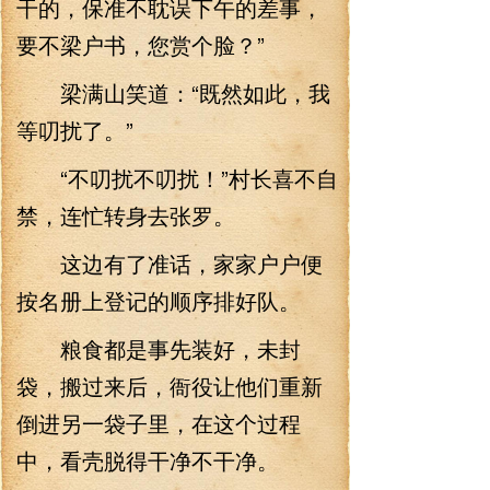
干的，保准不耽误下午的差事，
要不梁户书，您赏个脸？”
梁满山笑道：“既然如此，我
等叨扰了。”
“不叨扰不叨扰！”村长喜不自
禁，连忙转身去张罗。
这边有了准话，家家户户便
按名册上登记的顺序排好队。
粮食都是事先装好，未封
袋，搬过来后，衙役让他们重新
倒进另一袋子里，在这个过程
中，看壳脱得干净不干净。