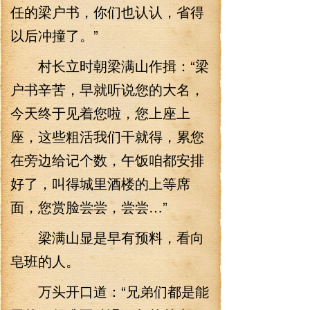
任的梁户书，你们也认认，省得
以后冲撞了。”
村长立时朝梁满山作揖：“梁
户书辛苦，早就听说您的大名，
今天终于见着您啦，您上座上
座，这些粗活我们干就得，累您
在旁边给记个数，午饭咱都安排
好了，叫得城里酒楼的上等席
面，您赏脸尝尝，尝尝…”
梁满山显是早有预料，看向
皂班的人。
万头开口道：“兄弟们都是能