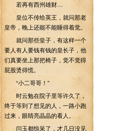
若再有西州雄财…
皇位不传给英王，就问那老
皇帝，晚上还能不能睡得着觉。
就问那些皇子，有这样一个
要人有人要钱有钱的皇长子，他
们真要坐上那把椅子，觉不觉得
屁股烫得慌。
“小二哥哥！”
时云勉在院子里等许久了，
终于等到了想见的人，一路小跑
过来，眼睛亮晶晶的看人。
闫玉都惊呆了，才几日没见