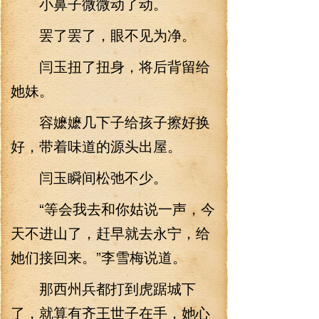
小鼻子微微动了动。
罢了罢了，眼不见为净。
闫玉扭了扭身，将后背留给
她妹。
容嬷嬷几下子给孩子擦好换
好，带着味道的源头出屋。
闫玉瞬间松弛不少。
“等会我去和你姑说一声，今
天不进山了，赶早就去永宁，给
她们接回来。”李雪梅说道。
那西州兵都打到虎踞城下
了，就算有齐王世子在手，她心