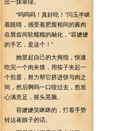
出一抹翠绿。
“呜呜呜！真好吃！”闫玉半眯
着眼睛，感受着肥瘦相间的酱肉
在唇齿间软糯糯的融化，“容嬷嬷
的手艺，是这个！”
她竖起自己的大拇指，快速
吃完一个肉夹馍，用筷子夹起一
个煎蛋，努力帮它挤进饼与肉之
间，然后啊呜一口咬过去，愈发
心满意足，摇头晃脑。
容嬷嬷笑眯眯的，打着手势
转达崔娘子的话。