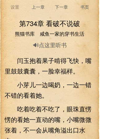
设置
上一章
下一章
书页
第734章 看破不说破
熊猫书库 咸鱼一家的穿书生活
🔊点这里听书
闫玉抱着果子啃得飞快，嘴
里鼓鼓囊囊，一脸幸福样。
小芽儿一边喝奶，一边一错
不错的看着她。
吃着吃着不吃了，眼珠直愣
愣的看她一直动的嘴，小嘴微微
张着，不一会从嘴角溢出口水