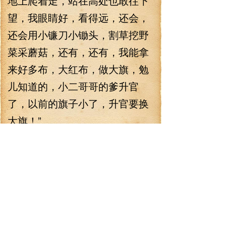
地上爬着走，站在高处也敢往下
望，我眼睛好，看得远，还会，
还会用小镰刀小锄头，割草挖野
菜采蘑菇，还有，还有，我能拿
来好多布，大红布，做大旗，勉
儿知道的，小二哥哥的爹升官
了，以前的旗子小了，升官要换
大旗！”
闫玉：…
这点倒是连她都没想到。
她爹升了从六品，旗子也要
跟着变大？