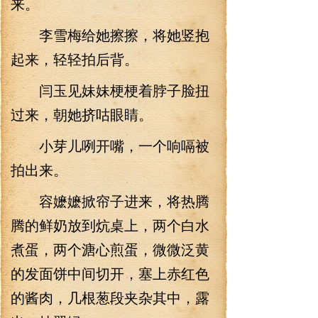
来。
李雪梅给她擦擦，将她竖抱
起来，轻轻拍后背。
闫玉见妹妹梗梗着脖子脸扭
过来，朝她挤咕眼睛。
小芽儿咧开嘴，一个响嗝被
拍出来。
容嬷嬷掀帘子进来，将热腾
腾的鲜奶放到炕桌上，两个白水
煮蛋，两个溏心煎蛋，微微泛黄
的发面饼中间切开，塞上赤红色
的酱肉，几根葱段夹杂其中，露