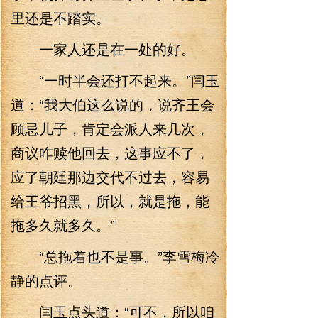
里还是不踏实。
一家人还是在一处的好。
“一时半会还打不起来。”闫玉
道：“我大伯这么说的，说齐王会
顾忌儿子，肯定会派人来几次，
商议咋赎他回去，这事应不了，
应了朝廷那边交代不过去，容易
给王爷招黑，所以，就是拖，能
拖多久就多久。”
“总拖着也不是事。”李雪梅冷
静的点评。
闫玉点头道：“可不，所以咱