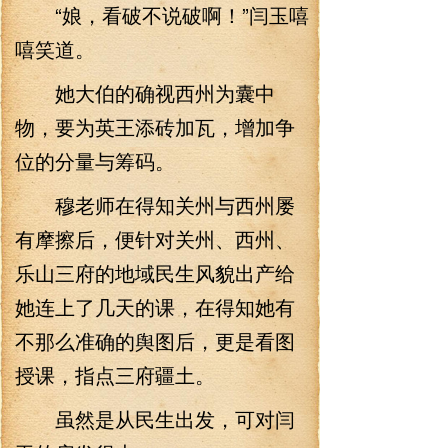
“娘，看破不说破啊！”闫玉嘻
嘻笑道。
她大伯的确视西州为囊中
物，要为英王添砖加瓦，增加争
位的分量与筹码。
穆老师在得知关州与西州屡
有摩擦后，便针对关州、西州、
乐山三府的地域民生风貌出产给
她连上了几天的课，在得知她有
不那么准确的舆图后，更是看图
授课，指点三府疆土。
虽然是从民生出发，可对闫