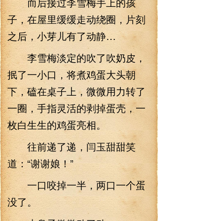
而后接过李雪梅手上的孩
子，在屋里缓缓走动绕圈，片刻
之后，小芽儿有了动静…
李雪梅淡定的吹了吹奶皮，
抿了一小口，将煮鸡蛋大头朝
下，磕在桌子上，微微用力转了
一圈，手指灵活的剥掉蛋壳，一
枚白生生的鸡蛋亮相。
往前递了递，闫玉甜甜笑
道：“谢谢娘！”
一口咬掉一半，两口一个蛋
没了。