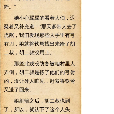
箭。”
她小心翼翼的看着大伯，迟
疑着又补充道：“那天爹带人去了
虎踞，我们发现那些人手里有弓
有刀，娘就将铁弩找出来给了胡
二叔，胡二叔没用上。
那些北戎没防备被咱村里人
弄倒，胡二叔是拣了他们的弓射
的，没让外人瞧见，赶紧将铁弩
又送了回来。
娘射箭之后，胡二叔也到
了，所以，就认下了这个人头…