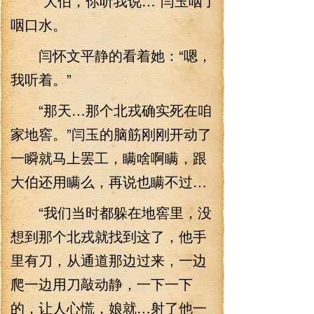
“大伯，你听我说…”闫玉咽了
咽口水。
闫怀文平静的看着她：“嗯，
我听着。”
“那天…那个北戎确实死在咱
家地窖。”闫玉的脑筋刚刚开动了
一瞬就马上罢工，瞒啥啊瞒，跟
大伯还用瞒么，再说也瞒不过…
“我们当时都躲在地窖里，没
想到那个北戎就找到这了，他手
里有刀，从通道那边过来，一边
爬一边用刀敲动静，一下一下
的，让人心慌，娘就…射了他一