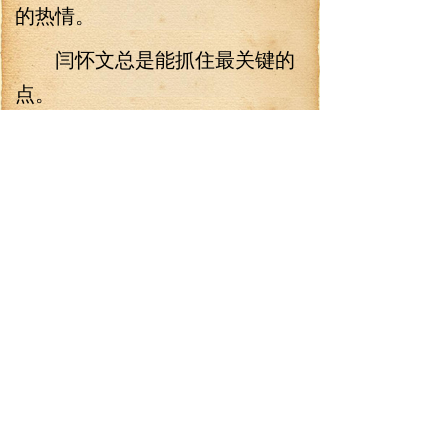
的热情。
闫怀文总是能抓住最关键的
点。
他在知悉弟弟将废纸用袋子
吊在河中好些时日后，便明悟了
这取巧的造纸之法。
不能与售卖的纸张相较，胜
在省时简便。
自家用度足够。
将家里走了一遍，闫玉带着
大伯出了家门。