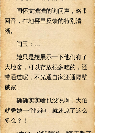
闫怀文澹澹的询问声，略带
回音，在地窖里反馈的特别清
晰。
闫玉：…
她只是想展示一下他们有了
大地窖，可以存放很多吃的，还
带通道呢，不光通自家还通隔壁
戚家。
确确实实啥也没说啊，大伯
就凭她一个眼神，就还原了这么
多么？！