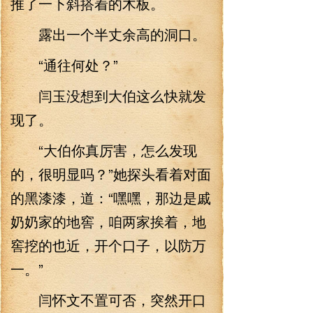
推了一下斜搭着的木板。
露出一个半丈余高的洞口。
“通往何处？”
闫玉没想到大伯这么快就发
现了。
“大伯你真厉害，怎么发现
的，很明显吗？”她探头看着对面
的黑漆漆，道：“嘿嘿，那边是戚
奶奶家的地窖，咱两家挨着，地
窖挖的也近，开个口子，以防万
一。”
闫怀文不置可否，突然开口