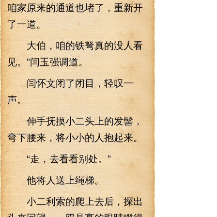
咱家原来的通道也堵了，重新开
了一道。
大伯，咱的铁弩真的没人看
见。”闫玉强调道。
闫怀文闭了闭目，轻叹一
声。
伸手抚摸小二头上的发髻，
弯下腰来，将小小的人抱起来。
“走，去看看别处。”
他将人送上绳梯。
小二利索的爬上去后，探出