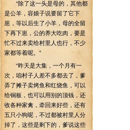
“除了这一头是母的，其他都
是公羊，容娘子说要留了它下
崽，等以后生了小羊，母的全留
下再下崽，公的养大吃肉，要是
忙不过来卖给村里人也行，不少
家都等着呢。”
“昨天是大集，一个月有一
次，咱村子人差不多都去了，爹
弄了摊子卖烤鱼和红烧鱼，可以
给铜板，也可以用别的顶钱，还
收各种家禽，牵回来好些，还有
五只小狗呢，不过都被村里人分
掉了，这些是剩下的，爹说这些