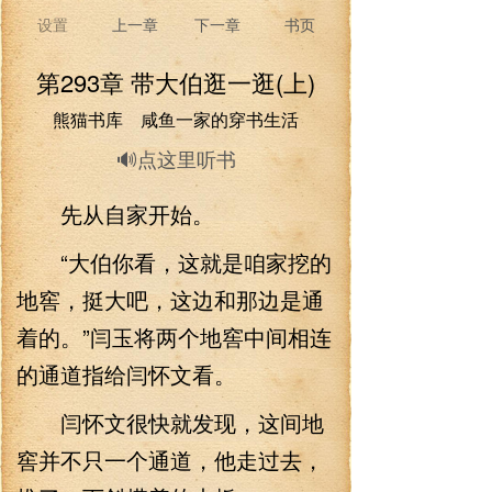
设置
上一章
下一章
书页
第293章 带大伯逛一逛(上)
熊猫书库 咸鱼一家的穿书生活
🔊点这里听书
先从自家开始。
“大伯你看，这就是咱家挖的
地窖，挺大吧，这边和那边是通
着的。”闫玉将两个地窖中间相连
的通道指给闫怀文看。
闫怀文很快就发现，这间地
窖并不只一个通道，他走过去，