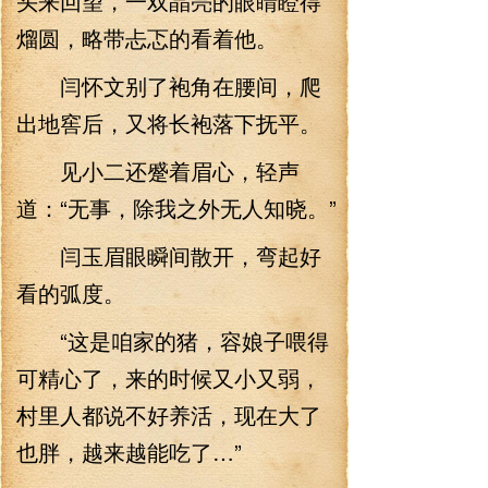
头来回望，一双晶亮的眼睛瞪得
熘圆，略带忐忑的看着他。
闫怀文别了袍角在腰间，爬
出地窖后，又将长袍落下抚平。
见小二还蹙着眉心，轻声
道：“无事，除我之外无人知晓。”
闫玉眉眼瞬间散开，弯起好
看的弧度。
“这是咱家的猪，容娘子喂得
可精心了，来的时候又小又弱，
村里人都说不好养活，现在大了
也胖，越来越能吃了…”