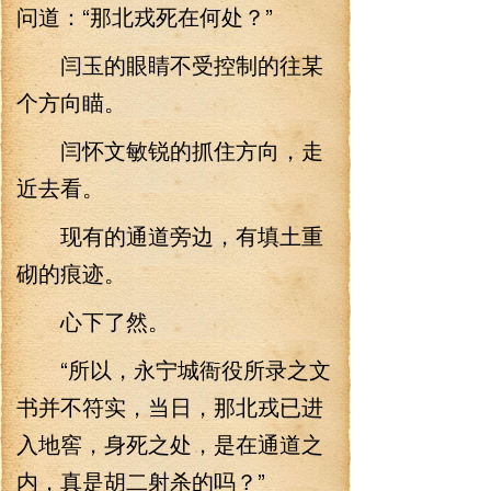
问道：“那北戎死在何处？”
闫玉的眼睛不受控制的往某
个方向瞄。
闫怀文敏锐的抓住方向，走
近去看。
现有的通道旁边，有填土重
砌的痕迹。
心下了然。
“所以，永宁城衙役所录之文
书并不符实，当日，那北戎已进
入地窖，身死之处，是在通道之
内，真是胡二射杀的吗？”