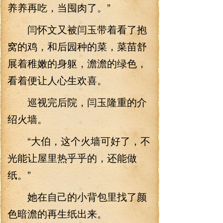
养养再吃，当囤肉了。”
闫怀文又被闫玉带着看了抱
窝的鸡，和后园种的菜，菜苗舒
展着稚嫩的身躯，澹澹的绿色，
看着便让人心生欢喜。
巡视完后院，闫玉隆重的介
绍火墙。
“大伯，这个火墙可好了，不
光能让屋里热乎乎的，还能做
纸。”
她在自己的小背包里找了颜
色暗澹的再生纸出来。