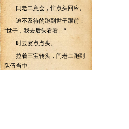
闫老二意会，忙点头回应。
迫不及待的跑到世子跟前：
“世子，我去后头看看。”
时云宴点点头。
拉着三宝转头，闫老二跑到
队伍当中。
这是他的老位置。
方便他与兄弟们打成一片。
咳咳，主要吧，世子以前看
着还挺和气的，没料到一路行军
甚是严肃，那周身的气场和一路