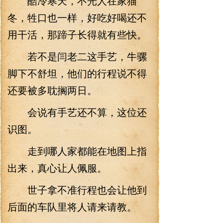
酷冷寒天，不光人在家猫
冬，牲口也一样，好吃好喝还不
用干活，那蹄子长得就有些快。
若不是闫老二这手艺，牛骡
脚下不舒坦，他们的行程说不得
还要被多耽搁两日。
会说有手艺还不算，这位还
识图。
走到哪人家都能在地图上指
出来，真心让人佩服。
世子拿不准行程也会让他到
后面的车队里将人请来请教。