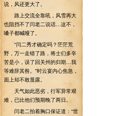
说，风还更大了。
路上交流全靠吼，风雪再大
也阻挡不了闫老二说话…这不，
嗓子都喊哑了。
“闫二秀才确定吗？茫茫荒
野，万一走错了路，将士们多辛
苦是小，误了回关州的归期…我
等难辞其咎。”时云宴内心焦急，
面上却不敢显露。
天气如此恶劣，行军异常艰
难，已比他们预期晚了两日。
闫老二拍着胸口保证道：“世