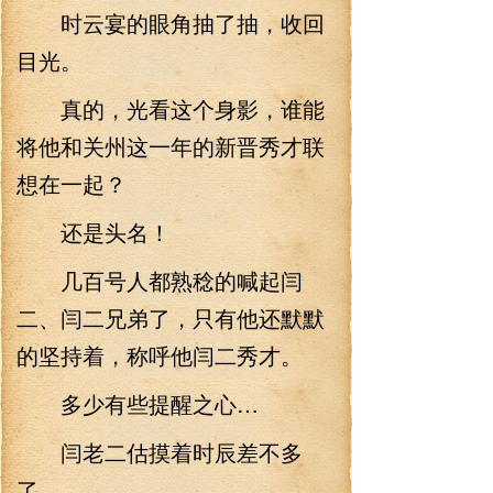
时云宴的眼角抽了抽，收回
目光。
真的，光看这个身影，谁能
将他和关州这一年的新晋秀才联
想在一起？
还是头名！
几百号人都熟稔的喊起闫
二、闫二兄弟了，只有他还默默
的坚持着，称呼他闫二秀才。
多少有些提醒之心…
闫老二估摸着时辰差不多
了。