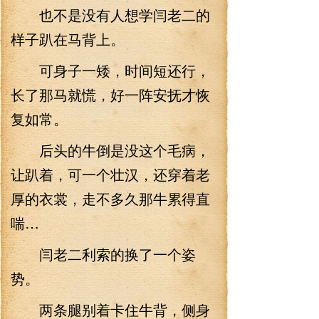
也不是没有人想学闫老二的
样子趴在马背上。
可身子一矮，时间短还行，
长了那马就慌，好一阵安抚才恢
复如常。
后头的牛倒是没这个毛病，
让趴着，可一个壮汉，还穿着老
厚的衣裳，走不多久那牛累得直
喘…
闫老二利索的换了一个姿
势。
两条腿别着卡住牛背，侧身