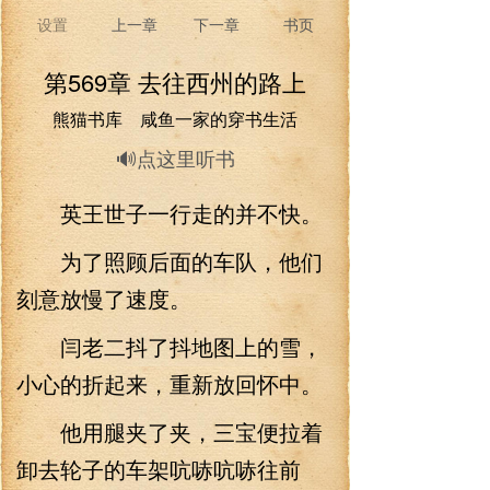
设置
上一章
下一章
书页
第569章 去往西州的路上
熊猫书库 咸鱼一家的穿书生活
🔊点这里听书
英王世子一行走的并不快。
为了照顾后面的车队，他们
刻意放慢了速度。
闫老二抖了抖地图上的雪，
小心的折起来，重新放回怀中。
他用腿夹了夹，三宝便拉着
卸去轮子的车架吭哧吭哧往前