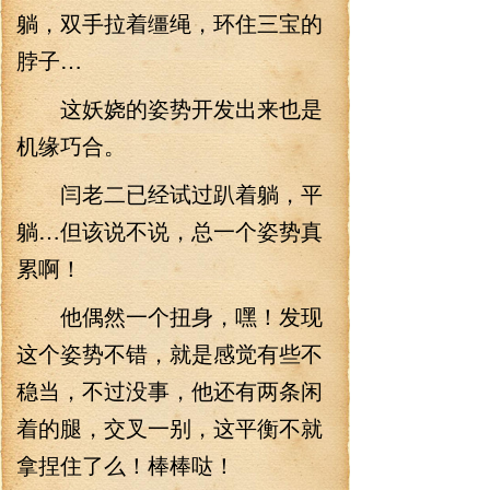
躺，双手拉着缰绳，环住三宝的
脖子…
这妖娆的姿势开发出来也是
机缘巧合。
闫老二已经试过趴着躺，平
躺…但该说不说，总一个姿势真
累啊！
他偶然一个扭身，嘿！发现
这个姿势不错，就是感觉有些不
稳当，不过没事，他还有两条闲
着的腿，交叉一别，这平衡不就
拿捏住了么！棒棒哒！