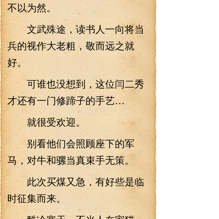
不以为然。
文武殊途，读书人一向将当
兵的视作大老粗，敬而远之就
好。
可谁也没想到，这位闫二秀
才还有一门修蹄子的手艺…
就很受欢迎。
别看他们会照顾座下的军
马，对牛和骡当真束手无策。
此次买煤又急，有好些是临
时征集而来。