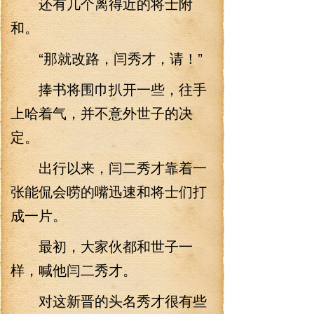
还有几个离得近的将士附
和。
“那就改路，闫秀才，请！”
捧书将围巾扒开一些，往手
上哈着气，并不意外世子的决
定。
出行以来，闫二秀才靠着一
张能侃会唠的嘴迅速和将士们打
成一片。
最初，大家伙都和世子一
样，喊他闫二秀才。
对这新晋的头名秀才很有些