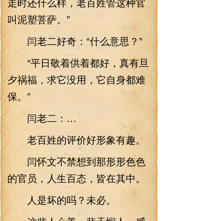
走时还什么样，老百姓管这种官
叫泥塑菩萨。”
闫老二好奇：“什么意思？”
“平日敬着供着都好，真有旦
夕祸福，求它没用，它自身都难
保。”
闫老二：…
老百姓的评价好形象有趣。
闫怀文不禁想到那形形色色
的官员，人生百态，皆在其中。
人是坏的吗？未必。