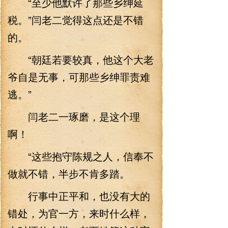
“至少他默许了那些乡绅延
税。”闫老二觉得这点还是不错
的。
“朝廷若要较真，他这个大老
爷自是无事，可那些乡绅罪责难
逃。”
闫老二一琢磨，是这个理
啊！
“这些抱守陈规之人，信奉不
做就不错，半步不肯多踏。
行事中正平和，也没有大的
错处，为官一方，来时什么样，