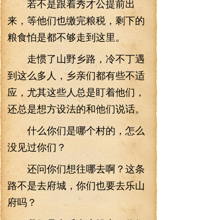
若不是跟着秀才公提前出
来，等他们也缴完粮税，剩下的
粮食怕是都不够走到这里。
走惯了山野乡路，冷不丁遇
到这么多人，乡亲们都有些不适
应，尤其这些人总是盯着他们，
还总是想方设法的和他们说话。
什么你们是哪个村的，怎么
没见过你们？
还问你们想往哪去啊？这条
路不是去府城，你们也要去乐山
府吗？