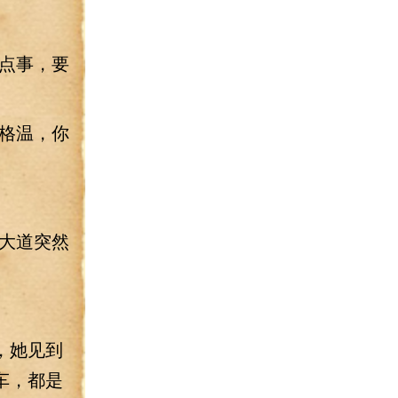
点事，要
格温，你
大道突然
，她见到
车，都是