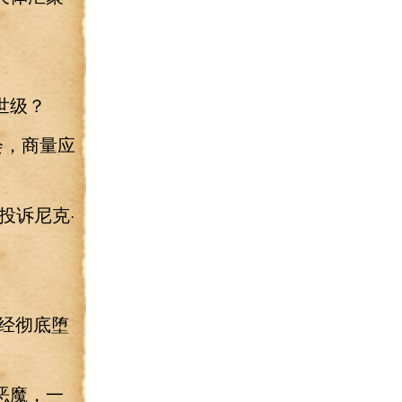
世级？
会，商量应
投诉尼克·
经彻底堕
恶魔，一