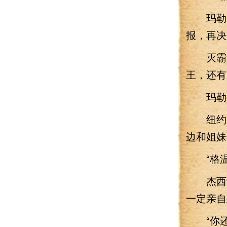
玛勒基
报，再决
灭霸笑
王，还有
玛勒基
纽约，
边和姐妹
“格温
杰西卡
一定亲自
“你还