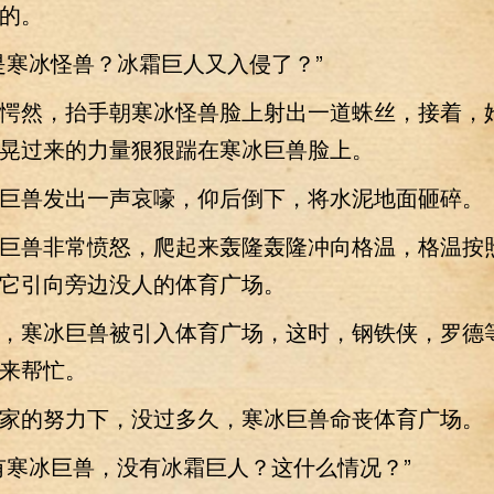
的。
寒冰怪兽？冰霜巨人又入侵了？”
然，抬手朝寒冰怪兽脸上射出一道蛛丝，接着，
晃过来的力量狠狠踹在寒冰巨兽脸上。
兽发出一声哀嚎，仰后倒下，将水泥地面砸碎。
兽非常愤怒，爬起来轰隆轰隆冲向格温，格温按
它引向旁边没人的体育广场。
寒冰巨兽被引入体育广场，这时，钢铁侠，罗德
来帮忙。
的努力下，没过多久，寒冰巨兽命丧体育广场。
寒冰巨兽，没有冰霜巨人？这什么情况？”