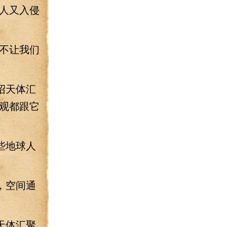
人又入侵
不让我们
绍天体汇
观都跟它
些地球人
，空间通
天体汇聚