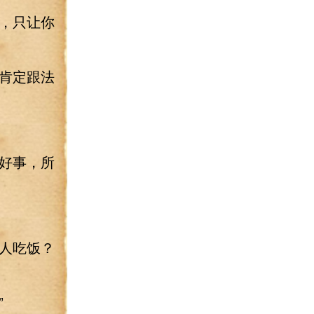
，只让你
肯定跟法
好事，所
人吃饭？
”