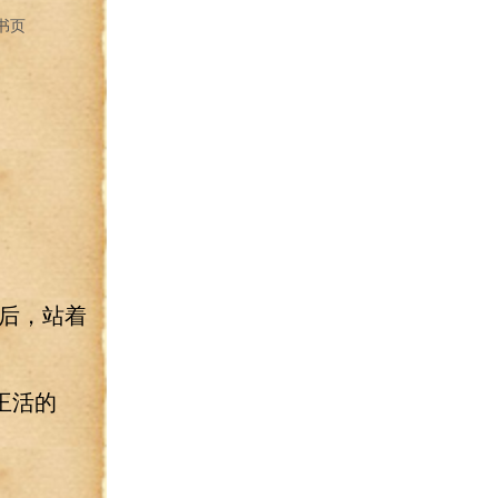
书页
后，站着
王活的