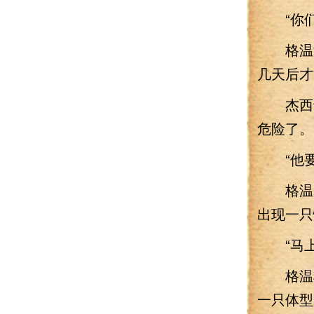
“你们
格温没
几天后才
杰西卡
危险了。
“他要
格温反
出现一只
“马上
格温将
一只体型