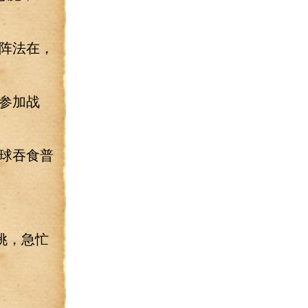
阵法在，
参加战
球吞食普
挑，急忙