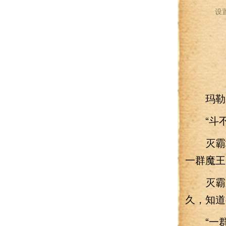
设
玛勒基
“斗不
灭霸坦
一群魔王
灭霸之
久，知道
“一群