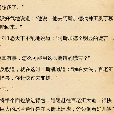
想多了。”
好气地说道：“他说，他去阿斯加德找神王奥丁聊
能回来。”
唯恐天下不乱地说道：“阿斯加德？明显的谎言，
”
真有事，怎么可能用这么离谱的谎言？”
驳道，就在这时，斯凯喊道：“蜘蛛女侠，百老汇
怪兽，你赶快过去支援。”
去。”
半个面包放进背包，迅速赶往百老汇大道，很快
巨大的冰蓝色怪兽在大街上肆虐，旁边倒着好几辆