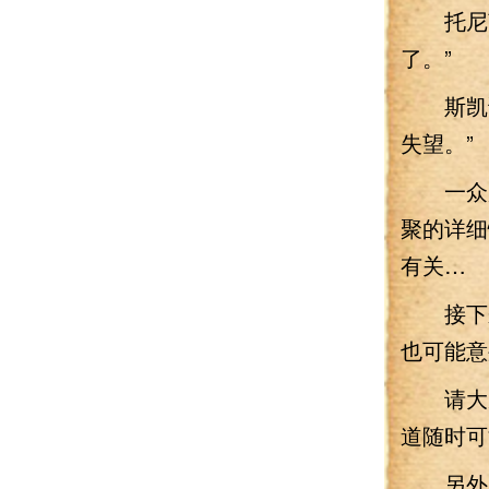
托尼望
了。”
斯凯说
失望。”
一众超
聚的详细
有关…
接下来
也可能意
请大家
道随时可
另外，