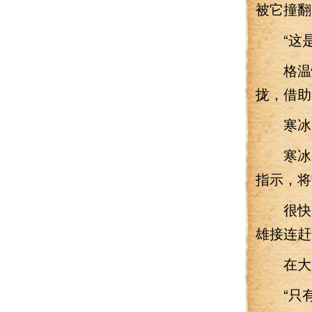
被它撞翻
“这是
格温愕
拢，借助
寒冰巨
寒冰巨
指示，将
很快，
雄接连赶
在大家
“只有