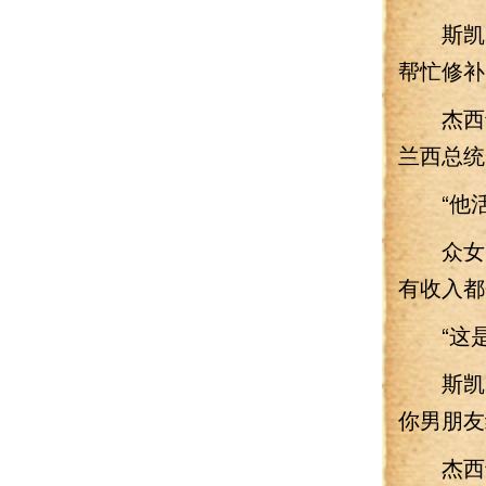
斯凯吐
帮忙修补
杰西卡
兰西总统
“他活
众女齐
有收入都
“这是
斯凯点
你男朋友
杰西卡