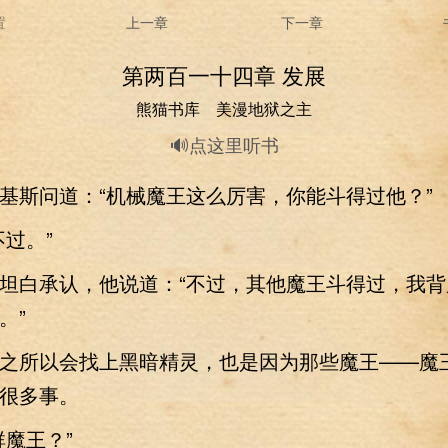
置
上一章
下一章
第两百一十四章 发展
熊猫书库 美漫地狱之主
🔊点这里听书
斯问道：“机械魔王这么厉害，你能斗得过他？”
过。”
白承认，他说道：“不过，其他魔王斗得过，我背
。”
所以会找上黑暗精灵，也是因为那些魔王——魔
很多事。
魔王？”