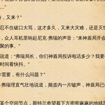
…”
，又来？”
不住破口大骂，这才多久，又来大灾难，还是灭
众人耳机里响起尼克·弗瑞的声音：“来神盾局开
聚的事。”
道：“弗瑞局长，你们神盾局投诉电话多少？我要
时间看快抖。”
需要，有什么问题？”
弗瑞理直气壮地说道，频道内一片嘘声，神盾局已
个空间节点，斯特兰奇望着下方密密麻麻的地狱