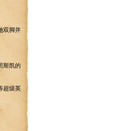
她双脚并
照斯凯的
等超级英