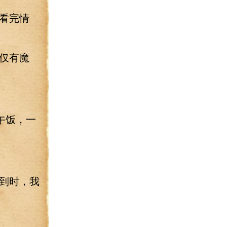
看完情
仅有魔
午饭，一
到时，我