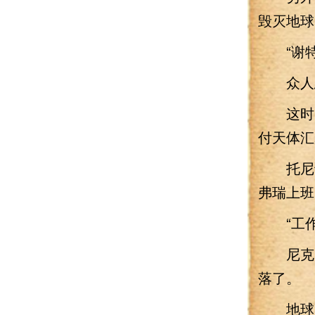
毁灭地球
“谢特
众人忍
这时，
付天体汇
托尼说
弗瑞上班
“工作
尼克·
落了。
地球某