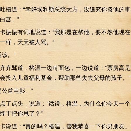
槽道：“幸好埃利斯总统大方，没追究你揍他的事
白宫。”
振振有词地说道：“我那是在帮他，要不然他现在
一样，天天被人骂。”
该。”
齐骂道，格温一边啃面包，一边说道：“票房高是
会投入儿童福利基金，帮助那些失去父母的孩子。”
公益电影。”
了点头，说道：“话说，格温，为什么你今天一个
终于把你甩了？”
说道：“真的吗？格温，替我恭喜一下你男朋友。