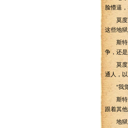
脸懵逼，
莫度拍
这些地狱
斯特兰
争，还是
莫度回
通人，以
“我觉
斯特兰
跟着其他
地狱进