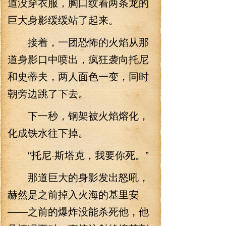
道没穿衣服，胸口纹着两条龙的
巨大身影缓缓站了起来。
接着，一团恐怖的火焰从那
道身影口中喷出，疯狂袭向托尼
和史蒂夫，两人面色一变，同时
朝旁边跳了下去。
下一秒，钢架被火焰熔化，
化成铁水往下掉。
“托尼·斯塔克，我要你死。”
那道巨大的身影发出怒吼，
赫然是之前掉入火海的基里安
——之前的爆炸没能杀死他，他