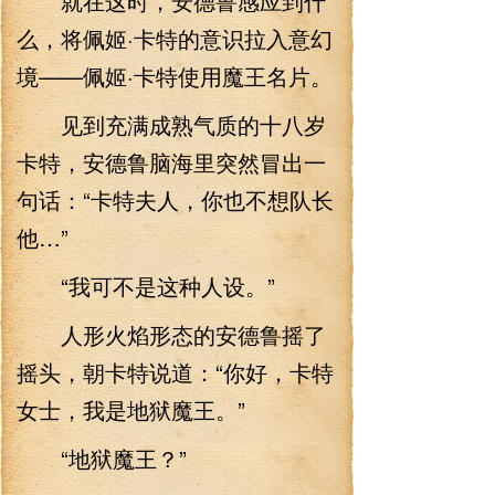
就在这时，安德鲁感应到什
么，将佩姬·卡特的意识拉入意幻
境——佩姬·卡特使用魔王名片。
见到充满成熟气质的十八岁
卡特，安德鲁脑海里突然冒出一
句话：“卡特夫人，你也不想队长
他…”
“我可不是这种人设。”
人形火焰形态的安德鲁摇了
摇头，朝卡特说道：“你好，卡特
女士，我是地狱魔王。”
“地狱魔王？”