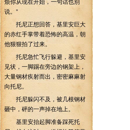
烦你从现在开始，一句话也别
说。”
托尼正想回答，基里安巨大
的赤红手掌带着恐怖的高温，朝
他狠狠拍了过来。
托尼急忙飞行躲避，基里安
见状，一脚踢在旁边的钢架上，
大量钢材疾射而出，密密麻麻射
向托尼。
托尼躲闪不及，被几根钢材
砸中，砰的一声掉在地上。
基里安抬起脚准备踩死托