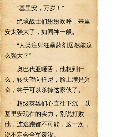
“基里安，万岁！”
绝境战士们纷纷欢呼，基里
安太强大了，如同神一般。
“人类注射狂暴药剂居然能这
么强大？”
奥巴代亚咂舌，他想到什
么，转头望向托尼，脸上满是兴
奋，终于可以杀掉这家伙了。
超级英雄们心直往下沉，以
基里安现在的实力，别说打败
他，连逃跑都不可能，这一次，
说不定会全军覆没。