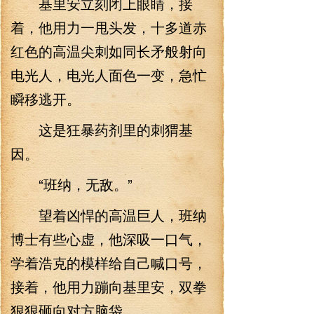
基里安立刻闭上眼睛，接
着，他用力一甩头发，十多道赤
红色的高温尖刺如同长矛般射向
电光人，电光人面色一变，急忙
瞬移逃开。
这是狂暴药剂里的刺猬基
因。
“班纳，无敌。”
望着凶悍的高温巨人，班纳
博士有些心虚，他深吸一口气，
学着浩克的模样给自己喊口号，
接着，他用力蹦向基里安，双拳
狠狠砸向对方脑袋。