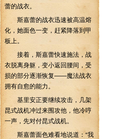
蕾的战衣。
斯嘉蕾的战衣迅速被高温熔
化，她面色一变，赶紧降落到甲
板上。
接着，斯嘉蕾快速施法，战
衣脱离身躯，变小返回腰间，受
损的部分逐渐恢复——魔法战衣
拥有自愈的能力。
基里安正要继续攻击，几架
昆式战机冲过来围攻他，他冷哼
一声，先对付昆式战机。
斯嘉蕾面色难看地说道：“我