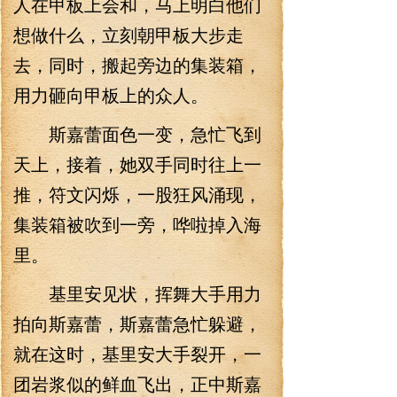
人在甲板上会和，马上明白他们
想做什么，立刻朝甲板大步走
去，同时，搬起旁边的集装箱，
用力砸向甲板上的众人。
斯嘉蕾面色一变，急忙飞到
天上，接着，她双手同时往上一
推，符文闪烁，一股狂风涌现，
集装箱被吹到一旁，哗啦掉入海
里。
基里安见状，挥舞大手用力
拍向斯嘉蕾，斯嘉蕾急忙躲避，
就在这时，基里安大手裂开，一
团岩浆似的鲜血飞出，正中斯嘉