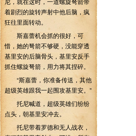
尼，就在这时，一道螺旋弩箭带
着剧烈的旋转声射中他后脑，疯
狂往里面转动。
斯嘉蕾机会抓的很好，可
惜，她的弩箭不够硬，没能穿透
基里安的后脑骨头，基里安反手
抓住螺旋弩箭，用力将其捏碎。
“斯嘉蕾，你准备传送，其他
超级英雄跟我一起围攻基里安。”
托尼喊道，超级英雄们纷纷
点头，朝基里安冲去。
托尼带着罗德和无人战衣，