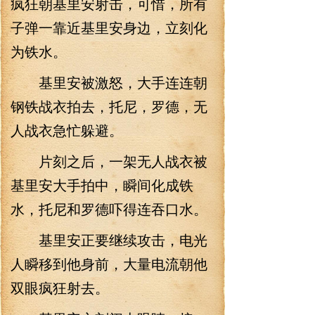
疯狂朝基里安射击，可惜，所有
子弹一靠近基里安身边，立刻化
为铁水。
基里安被激怒，大手连连朝
钢铁战衣拍去，托尼，罗德，无
人战衣急忙躲避。
片刻之后，一架无人战衣被
基里安大手拍中，瞬间化成铁
水，托尼和罗德吓得连吞口水。
基里安正要继续攻击，电光
人瞬移到他身前，大量电流朝他
双眼疯狂射去。