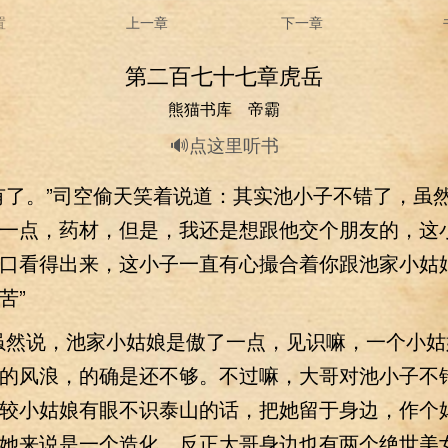
置
上一章
下一章
第二百七十七章虎岳
熊猫书库 帝霸
🔊点这里听书
了。”司空偷天笑着说道：其实池小子不错了，虽
一点，药材，但是，我还是想跟他交个朋友的，这
口看得出来，这小子一直有心撮合着你跟池家小姑
苦”
然说，池家小姑娘是傲了一点，见识嘛，一个小姑
的风浪，的确是还不够。不过嘛，大哥对池小子不
较小姑娘有眼不识泰山的话，把她留于身边，作个
她来说是一个造化。反正大哥身边也有两个绝世美