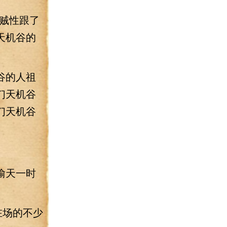
贼性跟了
天机谷的
谷的人祖
们天机谷
们天机谷
偷天一时
在场的不少