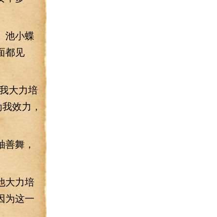
。池小蝶
面都见
我大力培
为我效力，
袖善舞，
他大力培
因为这一