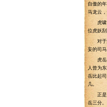
自傲的年
马龙云，
虎啸宗
位虎妖刮
对于怒
妄的司马
虎岳在
人曾为东
岳比起司
几。
正是因
岳三分。