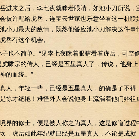
进来之后，李七夜就眯着眼睛，如池小刀所说，
会被许配给虎岳，连宝云世家也乐意坐看这一桩联
池小刀最大的敌情，既然他答应池小刀解决这件事
虎岳有这个机会。
子也不简单。“见李七夜眯着眼睛看着虎岳，司空
是虎啸宗的传人，已经是五星真人了，传说，他身上
神的血统。”
人，年轻一辈，已经是五星真人，的确是了不得
是惊才绝艳！难怪外人会说他身上流淌着他们始祖
界的修士，便是被人称之为真人，这是修道过程
坎，虎岳如此年纪就巳经是五星真人，不论是成就