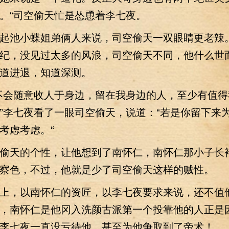
。“司空偷天忙是怂恿着李七夜。
池小蝶姐弟俩人来说，司空偷天一双眼睛更老辣
纪，没见过太多的风浪，司空偷天不同，他什么世
道进退，知道深测。
会随意收人于身边，留在我身边的人，至少有值得
”李七夜看了一眼司空偷天，说道：“若是你留下来
考虑考虑。“
天的个性，让他想到了南怀仁，南怀仁那小子长
察色，不过，他就是少了司空偷天这样的贼性。
，以南怀仁的资匠，以李七夜要求来说，还不值
，南怀仁是他冈入洗颜古派第一个投靠他的人正是
李七夜一直没亏待他，甚至为他争取到了帝术！