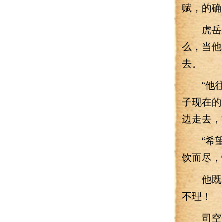
赋，的确
虎岳进
么，当他
去。
“他往
子现在的
边走去，
“希望
饮而尽，
他既然
不理！
司空偷