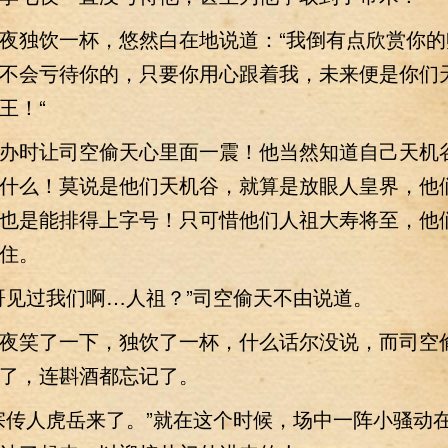
独饮一杯，悠然白在地说道：“我倒有点欣赏你的
不会亏待你的，只要你用心跟着我，未来便是你们
王！“
时让司空偷天心里面一震！他当然知道自己天机
什么！莫说是他们天机谷，就算是放眼人皇界，他
也是能排得上字号！只可惜他们人祖大寿将至，他
住。
见过我们啊…人祖？”司空偷天不由说道。
笑了一下，独饮了一杯，什么话尔没说，而司空
了，连斟酒都忘记了。
传人虎岳来了。”就在这个时候，场中一阵小骚动