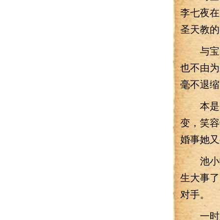
李七夜在
圣天教的
与宝云
也不由为
毫不退缩
本是勺
变，笑容
婚事她又
池小蝶
生大事了
对手。
一时之