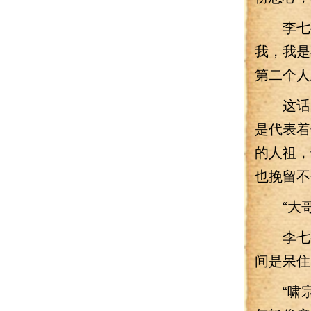
李七夜
我，我是
第二个人
这话办
是代表着
的人祖，
也挽留不
“大哥
李七夜
间是呆住
“啸宗