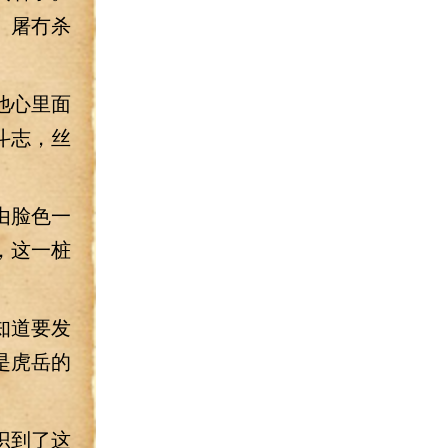
、屠冇杀
。
他心里面
斗志，丝
由脸色一
，这一桩
知道要发
是虎岳的
识到了这