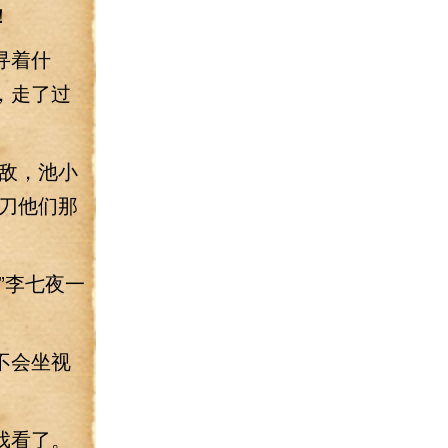
！
寻着什
，走了过
敌，池小
刀他们那
”李七夜一
不会坐视
戏看了。