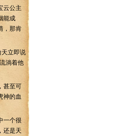
宝云公主
姻能成
情，那肯
偷天立即说
流淌着他
，甚至可
虎神的血
中一个很
，还是天