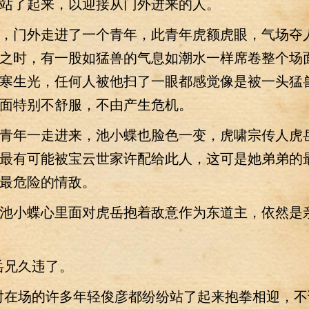
站了起来，以迎接从门外进来的人。
门外走进了一个青年，此青年虎额虎眼，气场夺
之时，有一股如猛兽的气息如潮水一样席卷整个场
寒生光，任何人被他扫了一眼都感觉像是被一头猛
面特别不舒服，不由产生危机。
年一走进来，池小蝶也脸色一变，虎啸宗传人虎
最有可能被宝云世家许配给此人，这可是她弟弟的
最危险的情敌。
小蝶心里面对虎岳抱着敌意作为东道主，依然是
兄久违了。
在场的许多年轻俊彦都纷纷站了起来抱拳相迎，不