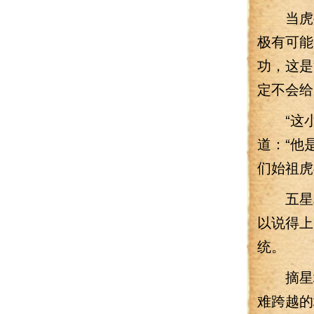
当虎岳
极有可能
功，这是
定不会给
“这小
道：“他
们始祖虎
五星真
以说得上
统。
摘星境
难跨越的