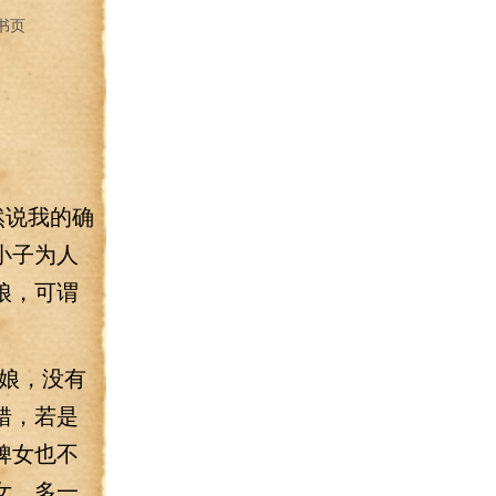
书页
然说我的确
小子为人
娘，可谓
娘，没有
错，若是
婢女也不
女，多一