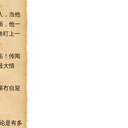
人，当他
面，他一
兽盯上一
岳！传闻
最大情
亲冇自迎
论是有多