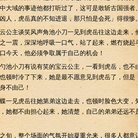
中大域的事迹他都打听过了，这可是敢斩古国强者
凶人，虎岳真的不知进退，那只怕是会死」得很惨
公主谈笑风声角池小刀一见到虎岳往这边走来，
之一震，深深地呼吸一口气，站了起来，燃冇烧起
口今天，他必须争取属于自己的机会！
池小刀有说有笑的宝云公主，一看到虎岳，也不
也顿时冷了下来，她是最不愿意见到虎岳了，但是
身不由己！
一见虎岳往她第弟这边走去，也顿时脸色大变，
，她都不由担心起来，她清楚，自己的弟弟还远不
旬，整个场面的气氛开始凝重允来，很多人都意