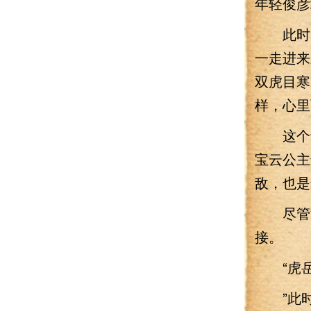
年轻俊彦
此时，
一走进来
双虎目寒
样，心里
这个青
宝云公主
敌，也是
尽管池
接。
“虎岳
”此时