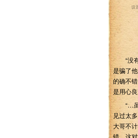
设
“没有
是骗了他
的确不错
是用心良
“…虽
见过太多
大哥不计
错，这对