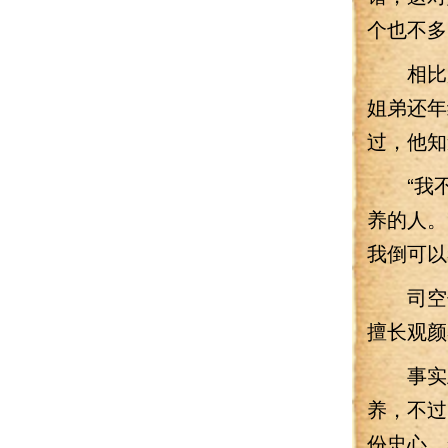
个也不多
相比起
姐弟还年
过，他知
“我不
养的人。
我倒可以
司空偷
擅长观颜
事实上
养，不过
份忠心，