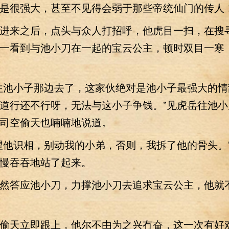
是很强大，甚至不见得会弱于那些帝统仙门的传人
来之后，点头与众人打招呼，他虎目一扫，在搜
一看到与池小刀在一起的宝云公主，顿时双目一寒
池小子那边去了，这家伙绝对是池小子最强大的情
道行还不行呀，无法与这小子争钱。”见虎岳往池小
司空偷天也喃喃地说道。
他识相，别动我的小弟，否则，我拆了他的骨头。
慢吞吞地站了起来。
答应池小刀，力撑池小刀去追求宝云公主，他就
天立即跟上，他尔不由为之兴冇奋，这一次有好