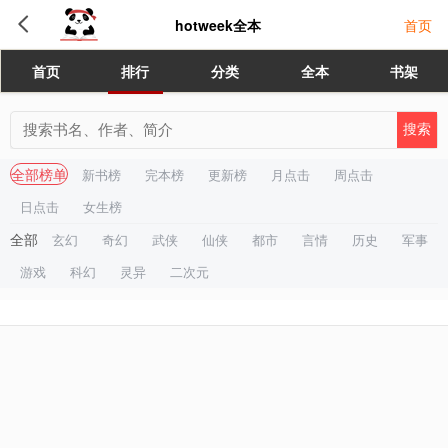
hotweek全本
首页
首页
排行
分类
全本
书架
全部榜单
新书榜
完本榜
更新榜
月点击
周点击
日点击
女生榜
全部
玄幻
奇幻
武侠
仙侠
都市
言情
历史
军事
游戏
科幻
灵异
二次元